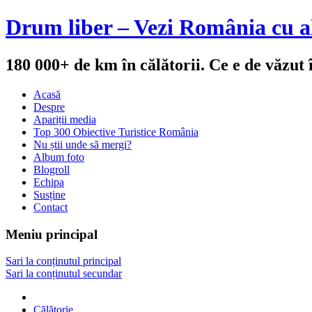
Drum liber – Vezi România cu al
180 000+ de km în călătorii. Ce e de văzut
Acasă
Despre
Apariții media
Top 300 Obiective Turistice România
Nu știi unde să mergi?
Album foto
Blogroll
Echipa
Susține
Contact
Meniu principal
Sari la conținutul principal
Sari la conținutul secundar
Călătorie