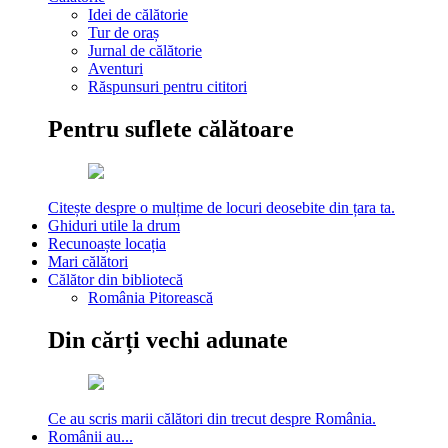
Idei de călătorie
Tur de oraș
Jurnal de călătorie
Aventuri
Răspunsuri pentru cititori
Pentru suflete călătoare
Citește despre o mulțime de locuri deosebite din țara ta.
Ghiduri utile la drum
Recunoaște locația
Mari călători
Călător din bibliotecă
România Pitorească
Din cărți vechi adunate
Ce au scris marii călători din trecut despre România.
Românii au...