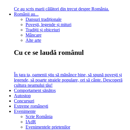
Ce au scris marii călători din trecut despre România.
Românii au...
Dansuri tradiționale
Povești, legende și mituri
Tradiții și obiceiuri
Mâncare
Alte arte
Cu ce se laudă românul
În țara ta, oamenii știu să mănânce bine, să spună povești și
legende, să poarte straiele populare, ori să cânte. Descoperă
cultura neamului tău!
Comportament sănătos
Autostop
Concursuri
Extreme românești
Evenimente
Scrie România
IAdR
Evenimentele prietenilor