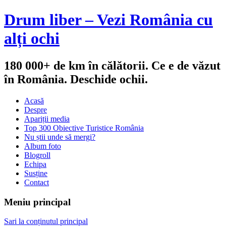
Drum liber – Vezi România cu
alți ochi
180 000+ de km în călătorii. Ce e de văzut
în România. Deschide ochii.
Acasă
Despre
Apariții media
Top 300 Obiective Turistice România
Nu știi unde să mergi?
Album foto
Blogroll
Echipa
Susține
Contact
Meniu principal
Sari la conținutul principal