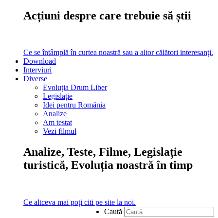
Acțiuni despre care trebuie să știi
Ce se întâmplă în curtea noastră sau a altor călători interesanți.
Download
Interviuri
Diverse
Evoluția Drum Liber
Legislație
Idei pentru România
Analize
Am testat
Vezi filmul
Analize, Teste, Filme, Legislație
turistică, Evoluția noastră în timp
Ce altceva mai poți citi pe site la noi.
Caută