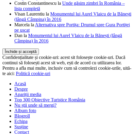
Costin Constantinescu
la
Unde găsim zimbri în România –
lista completă
Visan Laurentiu
la
Monumentul lui Aurel Vlaicu de la Bănești
(lângă Câmpina) în 2016
Marcela
la
Alternativa spre Portița: Drumul spre Gura Portiței
pe uscat
Dan
la
Monumentul lui Aurel Vlaicu de la Bănești (lângă
Câmpina) în 2016
Confidențialitate și cookie-uri: acest sit folosește cookie-uri. Dacă
continui să folosești acest sit web, ești de acord cu utilizarea lor.
Pentru a afla mai multe, inclusiv cum să controlezi cookie-urile, uită-
te aici:
Politică cookie-uri
Acasă
Despre
Apariții media
Top 300 Obiective Turistice România
Nu știi unde să mergi?
Album foto
Blogroll
Echipa
Susține
Contact