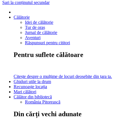
Sari la conținutul secundar
Călătorie
Idei de călătorie
Tur de oraș
Jurnal de călătorie
Aventuri
Răspunsuri pentru cititori
Pentru suflete călătoare
Citește despre o mulțime de locuri deosebite din țara ta.
Ghiduri utile la drum
Recunoaște locația
Mari călători
Călător din bibliotecă
România Pitorească
Din cărți vechi adunate