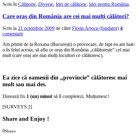
Scris în
Călătorie
,
Diverse
,
Idei de călătorie
,
Idei pentru România
.
Care oraș din România are cei mai mulți călători?
Scris la
21 octombrie 2009
de către
Florin Arjocu (fondator)
4
comentarii
Am primit de la Roxana (București) o provocare, de fapt eu am luat-
o în felul acesta, să aflu ce oraș din România „călătorește” cel mai
mult (care oraș are mai mulți locuitori ce călătoresc).
Ea zice că oamenii din „provincie” călătoresc mai
mult sau mai des.
Durează fix
1 (un) minut
să îl completezi. Mulțumesc!
[SURVEYS 2]
Share and Enjoy !
0
Shares
0
0