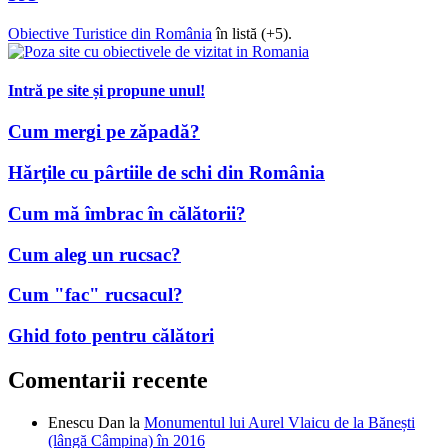
Obiective Turistice din România
în listă (+5).
Intră pe site și propune unul!
Cum mergi pe zăpadă?
Hărțile cu pârtiile de schi din România
Cum mă îmbrac în călătorii?
Cum aleg un rucsac?
Cum "fac" rucsacul?
Ghid foto pentru călători
Comentarii recente
Enescu Dan
la
Monumentul lui Aurel Vlaicu de la Bănești
(lângă Câmpina) în 2016