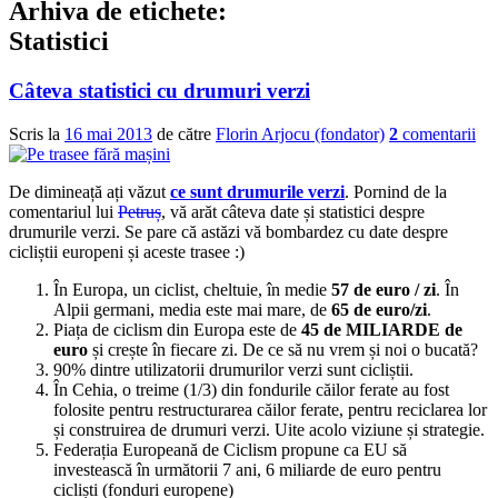
Arhiva de etichete:
Statistici
Câteva statistici cu drumuri verzi
Scris la
16 mai 2013
de către
Florin Arjocu (fondator)
2
comentarii
De dimineață ați văzut
ce sunt drumurile verzi
. Pornind de la
comentariul lui
Petruș
, vă arăt câteva date și statistici despre
drumurile verzi. Se pare că astăzi vă bombardez cu date despre
cicliștii europeni și aceste trasee :)
În Europa, un ciclist, cheltuie, în medie
57 de euro / zi
. În
Alpii germani, media este mai mare, de
65 de euro/zi
.
Piața de ciclism din Europa este de
45 de MILIARDE de
euro
și crește în fiecare zi. De ce să nu vrem și noi o bucată?
90% dintre utilizatorii drumurilor verzi sunt cicliștii.
În Cehia, o treime (1/3) din fondurile căilor ferate au fost
folosite pentru restructurarea căilor ferate, pentru reciclarea lor
și construirea de drumuri verzi. Uite acolo viziune și strategie.
Federația Europeană de Ciclism propune ca EU să
investească în următorii 7 ani, 6 miliarde de euro pentru
cicliști (fonduri europene)