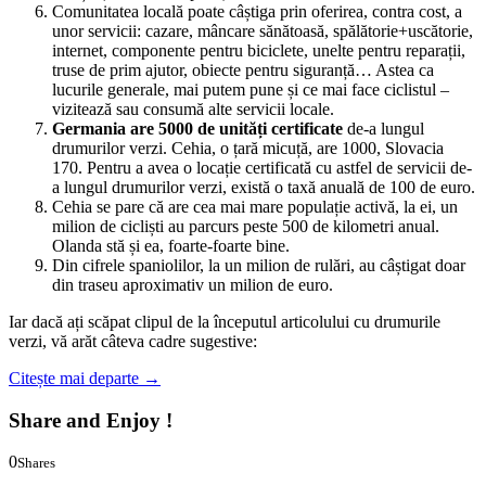
Comunitatea locală poate câștiga prin oferirea, contra cost, a
unor servicii: cazare, mâncare sănătoasă, spălătorie+uscătorie,
internet, componente pentru biciclete, unelte pentru reparații,
truse de prim ajutor, obiecte pentru siguranță… Astea ca
lucurile generale, mai putem pune și ce mai face ciclistul –
vizitează sau consumă alte servicii locale.
Germania are 5000 de unități certificate
de-a lungul
drumurilor verzi. Cehia, o țară micuță, are 1000, Slovacia
170. Pentru a avea o locație certificată cu astfel de servicii de-
a lungul drumurilor verzi, există o taxă anuală de 100 de euro.
Cehia se pare că are cea mai mare populație activă, la ei, un
milion de cicliști au parcurs peste 500 de kilometri anual.
Olanda stă și ea, foarte-foarte bine.
Din cifrele spaniolilor, la un milion de rulări, au câștigat doar
din traseu aproximativ un milion de euro.
Iar dacă ați scăpat clipul de la începutul articolului cu drumurile
verzi, vă arăt câteva cadre sugestive:
Citește mai departe
→
Share and Enjoy !
0
Shares
0
0