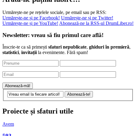
Urmărește-ne pe rețelele sociale, pe email sau pe RSS:
Urmărește-ne și pe Facebook!
Urmărește-ne și pe Twitter!
Urmărește-ne și pe YouTube!
Abonează-ne la RSS-ul DrumLiber.ro!
Newsletter: vreau să fiu primul care află!
Înscrie-te ca să primești
sfaturi nepublicate
,
ghiduri în premieră
,
statistici
,
invitații
la evenimente. Fără spam!
Proiecte și sfaturi utile
Avem
593