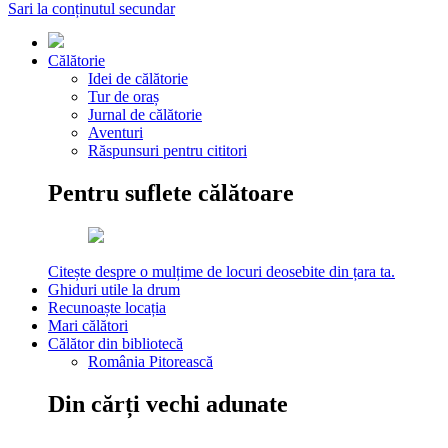
Sari la conținutul secundar
Călătorie
Idei de călătorie
Tur de oraș
Jurnal de călătorie
Aventuri
Răspunsuri pentru cititori
Pentru suflete călătoare
Citește despre o mulțime de locuri deosebite din țara ta.
Ghiduri utile la drum
Recunoaște locația
Mari călători
Călător din bibliotecă
România Pitorească
Din cărți vechi adunate