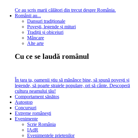
Ce au scris marii călători din trecut despre România.
Românii au...
Dansuri tradiționale
Povești, legende și mituri
Tradiții și obiceiuri
Mâncare
Alte arte
Cu ce se laudă românul
În țara ta, oamenii știu să mănânce bine, să spună povești și
legende, să poarte straiele populare, ori să cânte. Descoperă
cultura neamului tău!
Comportament sănătos
Autostop
Concursuri
Extreme românești
Evenimente
Scrie România
IAdR
Evenimentele prietenilor