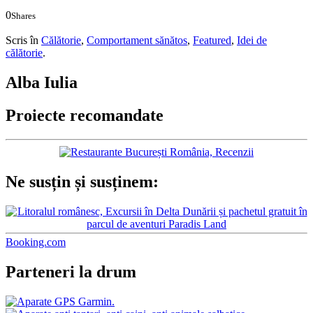
0
Shares
0
0
Scris în
Călătorie
,
Comportament sănătos
,
Featured
,
Idei de
călătorie
.
Alba Iulia
Proiecte recomandate
Ne susțin și susținem:
Booking.com
Parteneri la drum