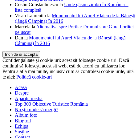
Costin Constantinescu
la
Unde găsim zimbri în România –
lista completă
Visan Laurentiu
la
Monumentul lui Aurel Vlaicu de la Bănești
(lângă Câmpina) în 2016
Marcela
la
Alternativa spre Portița: Drumul spre Gura Portiței
pe uscat
Dan
la
Monumentul lui Aurel Vlaicu de la Bănești (lângă
Câmpina) în 2016
Confidențialitate și cookie-uri: acest sit folosește cookie-uri. Dacă
continui să folosești acest sit web, ești de acord cu utilizarea lor.
Pentru a afla mai multe, inclusiv cum să controlezi cookie-urile, uită-
te aici:
Politică cookie-uri
Acasă
Despre
Apariții media
Top 300 Obiective Turistice România
Nu știi unde să mergi?
Album foto
Blogroll
Echipa
Susține
Contact