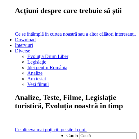
Acțiuni despre care trebuie să știi
Ce se întâmplă în curtea noastră sau a altor călători interesanți.
Download
Interviuri
Diverse
Evoluția Drum Liber
Legislație
Idei pentru România
Analize
Am testat
Vezi filmul
Analize, Teste, Filme, Legislație
turistică, Evoluția noastră în timp
Ce altceva mai poți citi pe site la noi.
Caută