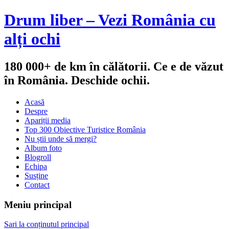
Drum liber – Vezi România cu
alți ochi
180 000+ de km în călătorii. Ce e de văzut
în România. Deschide ochii.
Acasă
Despre
Apariții media
Top 300 Obiective Turistice România
Nu știi unde să mergi?
Album foto
Blogroll
Echipa
Susține
Contact
Meniu principal
Sari la conținutul principal