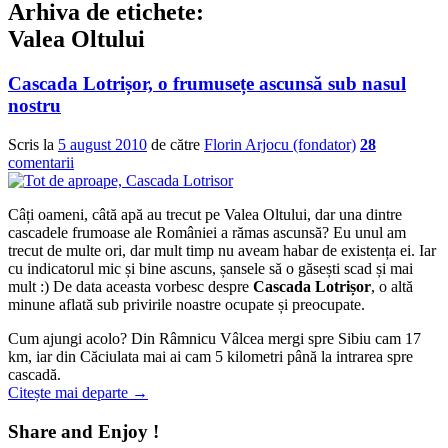
Arhiva de etichete:
Valea Oltului
Cascada Lotrișor, o frumusețe ascunsă sub nasul
nostru
Scris la
5 august 2010
de către
Florin Arjocu (fondator)
28
comentarii
Câți oameni, câtă apă au trecut pe Valea Oltului, dar una dintre
cascadele frumoase ale României a rămas ascunsă? Eu unul am
trecut de multe ori, dar mult timp nu aveam habar de existența ei. Iar
cu indicatorul mic și bine ascuns, șansele să o găsești scad și mai
mult :) De data aceasta vorbesc despre
Cascada Lotrișor
, o altă
minune aflată sub privirile noastre ocupate și preocupate.
Cum ajungi acolo? Din Râmnicu Vâlcea mergi spre Sibiu cam 17
km, iar din Căciulata mai ai cam 5 kilometri până la intrarea spre
cascadă.
Citește mai departe
→
Share and Enjoy !