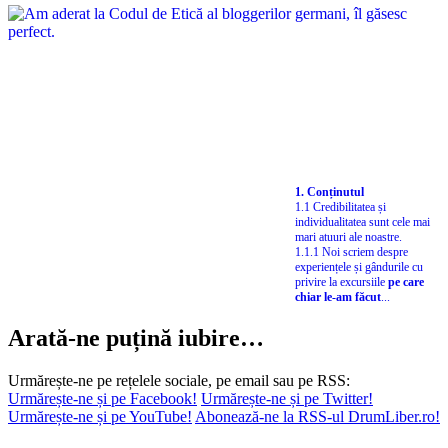
1. Conținutul
1.1 Credibilitatea și
individualitatea sunt cele mai
mari atuuri ale noastre.
1.1.1 Noi scriem despre
experiențele și gândurile cu
privire la excursiile
pe care
chiar le-am făcut
...
Arată-ne puțină iubire…
Urmărește-ne pe rețelele sociale, pe email sau pe RSS:
Urmărește-ne și pe Facebook!
Urmărește-ne și pe Twitter!
Urmărește-ne și pe YouTube!
Abonează-ne la RSS-ul DrumLiber.ro!