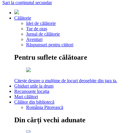
Sari la conținutul secundar
Călătorie
Idei de călătorie
Tur de oraș
Jurnal de călătorie
Aventuri
Răspunsuri pentru cititori
Pentru suflete călătoare
Citește despre o mulțime de locuri deosebite din țara ta.
Ghiduri utile la drum
Recunoaște locația
Mari călători
Călător din bibliotecă
România Pitorească
Din cărți vechi adunate