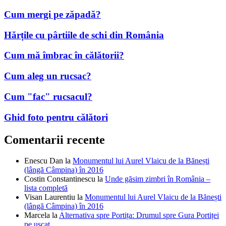
Cum mergi pe zăpadă?
Hărțile cu pârtiile de schi din România
Cum mă îmbrac în călătorii?
Cum aleg un rucsac?
Cum "fac" rucsacul?
Ghid foto pentru călători
Comentarii recente
Enescu Dan
la
Monumentul lui Aurel Vlaicu de la Bănești
(lângă Câmpina) în 2016
Costin Constantinescu
la
Unde găsim zimbri în România –
lista completă
Visan Laurentiu
la
Monumentul lui Aurel Vlaicu de la Bănești
(lângă Câmpina) în 2016
Marcela
la
Alternativa spre Portița: Drumul spre Gura Portiței
pe uscat