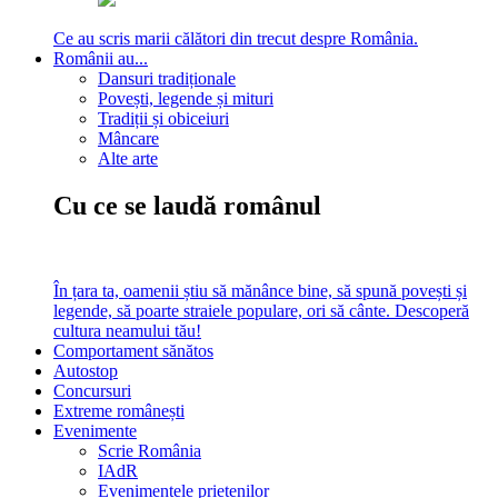
Ce au scris marii călători din trecut despre România.
Românii au...
Dansuri tradiționale
Povești, legende și mituri
Tradiții și obiceiuri
Mâncare
Alte arte
Cu ce se laudă românul
În țara ta, oamenii știu să mănânce bine, să spună povești și
legende, să poarte straiele populare, ori să cânte. Descoperă
cultura neamului tău!
Comportament sănătos
Autostop
Concursuri
Extreme românești
Evenimente
Scrie România
IAdR
Evenimentele prietenilor