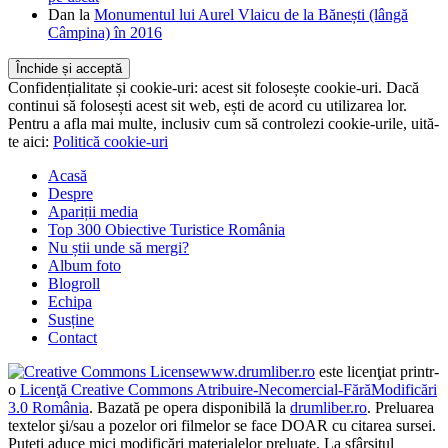
Dan
la
Monumentul lui Aurel Vlaicu de la Bănești (lângă
Câmpina) în 2016
Confidențialitate și cookie-uri: acest sit folosește cookie-uri. Dacă
continui să folosești acest sit web, ești de acord cu utilizarea lor.
Pentru a afla mai multe, inclusiv cum să controlezi cookie-urile, uită-
te aici:
Politică cookie-uri
Acasă
Despre
Apariții media
Top 300 Obiective Turistice România
Nu știi unde să mergi?
Album foto
Blogroll
Echipa
Susține
Contact
www.drumliber.ro
este licenţiat printr-
o
Licenţă Creative Commons Atribuire-Necomercial-FărăModificări
3.0 România
. Bazată pe opera disponibilă la
drumliber.ro
. Preluarea
textelor şi/sau a pozelor ori filmelor se face DOAR cu citarea sursei.
Puteţi aduce mici modificări materialelor preluate. La sfârşitul