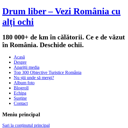
Drum liber – Vezi România cu
alți ochi
180 000+ de km în călătorii. Ce e de văzut
în România. Deschide ochii.
Acasă
Despre
Apariții media
Top 300 Obiective Turistice România
Nu știi unde să mergi?
Album foto
Blogroll
Echipa
Susține
Contact
Meniu principal
Sari la conținutul principal