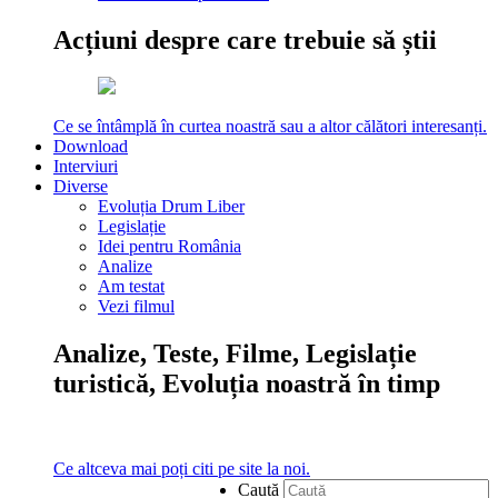
Acțiuni despre care trebuie să știi
Ce se întâmplă în curtea noastră sau a altor călători interesanți.
Download
Interviuri
Diverse
Evoluția Drum Liber
Legislație
Idei pentru România
Analize
Am testat
Vezi filmul
Analize, Teste, Filme, Legislație
turistică, Evoluția noastră în timp
Ce altceva mai poți citi pe site la noi.
Caută