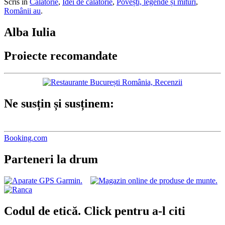
Scris în
Călătorie
,
Idei de călătorie
,
Povești, legende și mituri
,
Românii au
.
Alba Iulia
Proiecte recomandate
Ne susțin și susținem:
Booking.com
Parteneri la drum
Codul de etică. Click pentru a-l citi