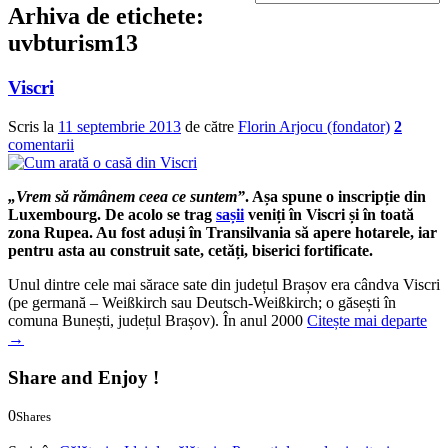
Arhiva de etichete:
uvbturism13
Viscri
Scris la
11 septembrie 2013
de către
Florin Arjocu (fondator)
2
comentarii
„Vrem să rămânem ceea ce suntem”
. Așa spune o inscripție din
Luxembourg. De acolo se trag
sașii
veniți în Viscri și în toată
zona Rupea. Au fost aduși în Transilvania să apere hotarele, iar
pentru asta au construit sate, cetăți, biserici fortificate.
Unul dintre cele mai sărace sate din județul Brașov era cândva Viscri
(pe germană – Weißkirch sau Deutsch-Weißkirch; o găsești în
comuna Bunești, județul Brașov). În anul 2000
Citește mai departe
→
Share and Enjoy !
0
Shares
0
0