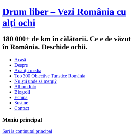
Drum liber – Vezi România cu
alți ochi
180 000+ de km în călătorii. Ce e de văzut
în România. Deschide ochii.
Acasă
Despre
Apariții media
Top 300 Obiective Turistice România
Nu știi unde să mergi?
Album foto
Blogroll
Echipa
Susține
Contact
Meniu principal
Sari la conținutul principal