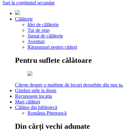
Sari la conținutul secundar
Călătorie
Idei de călătorie
Tur de oraș
Jurnal de călătorie
Aventuri
Răspunsuri pentru cititori
Pentru suflete călătoare
Citește despre o mulțime de locuri deosebite din țara ta.
Ghiduri utile la drum
Recunoaște locația
Mari călători
Călător din bibliotecă
România Pitorească
Din cărți vechi adunate