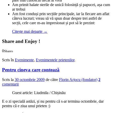
pare mai cunoscut decât ai vrea
Am primit halate sterile de unică folosință și papucei, așa cum
ar trebui
Am fost conduși prin secțiile principale, iar la fiecare am aflat
câteva lucruri; vreau să vă spun doar despre trei astfel de
secții, cele care m-au impresionat și pot să le prezint:
Citește mai departe
→
Share and Enjoy !
0
Shares
0
0
Scris în
Evenimente
,
Evenimentele prietenilor
.
Pentru cineva care contează
Scris la
30 octombrie 2009
de către
Florin Arjocu (fondator)
2
comentarii
Guest article: Liudmila / Chișinău
E o zi specială astăzi, și nu pentru că s-ar termina octombrie, dar
pentru că e ziua unui prieten :)