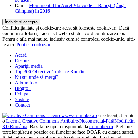
Dan
la
Monumentul lui Aurel Vlaicu de la Bănești (lângă
Câmpina) în 2016
Confidențialitate și cookie-uri: acest sit folosește cookie-uri. Dacă
continui să folosești acest sit web, ești de acord cu utilizarea lor.
Pentru a afla mai multe, inclusiv cum să controlezi cookie-urile, uită-
te aici:
Politică cookie-uri
Acasă
Despre
Apariții media
Top 300 Obiective Turistice România
Nu știi unde să mergi?
Album foto
Blogroll
Echipa
Susține
Contact
www.drumliber.ro
este licenţiat printr-
o
Licenţă Creative Commons Atribuire-Necomercial-FărăModificări
3.0 România
. Bazată pe opera disponibilă la
drumliber.ro
. Preluarea
textelor şi/sau a pozelor ori filmelor se face DOAR cu citarea sursei.
Puteţi aduce mici modificări materialelor preluate. La sfârşitul