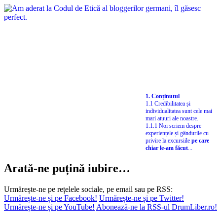
1. Conținutul
1.1 Credibilitatea și
individualitatea sunt cele mai
mari atuuri ale noastre.
1.1.1 Noi scriem despre
experiențele și gândurile cu
privire la excursiile
pe care
chiar le-am făcut
...
Arată-ne puțină iubire…
Urmărește-ne pe rețelele sociale, pe email sau pe RSS:
Urmărește-ne și pe Facebook!
Urmărește-ne și pe Twitter!
Urmărește-ne și pe YouTube!
Abonează-ne la RSS-ul DrumLiber.ro!