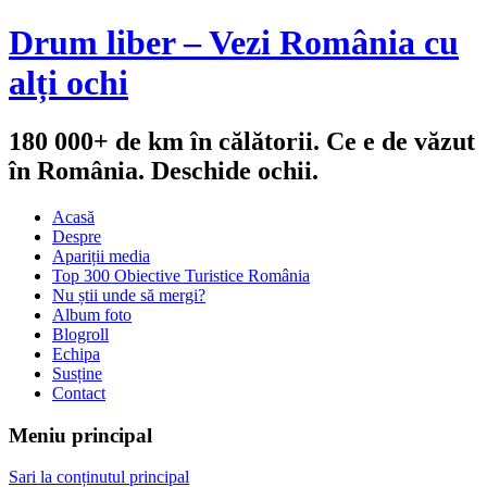
Drum liber – Vezi România cu
alți ochi
180 000+ de km în călătorii. Ce e de văzut
în România. Deschide ochii.
Acasă
Despre
Apariții media
Top 300 Obiective Turistice România
Nu știi unde să mergi?
Album foto
Blogroll
Echipa
Susține
Contact
Meniu principal
Sari la conținutul principal