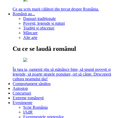
Ce au scris marii călători din trecut despre România.
Românii au...
Dansuri tradiționale
Povești, legende și mituri
Tradiții și obiceiuri
Mâncare
Alte arte
Cu ce se laudă românul
În țara ta, oamenii știu să mănânce bine, să spună povești și
legende, să poarte straiele populare, ori să cânte. Descoperă
cultura neamului tău!
Comportament sănătos
Autostop
Concursuri
Extreme românești
Evenimente
Scrie România
IAdR
Evenimentele prietenilor