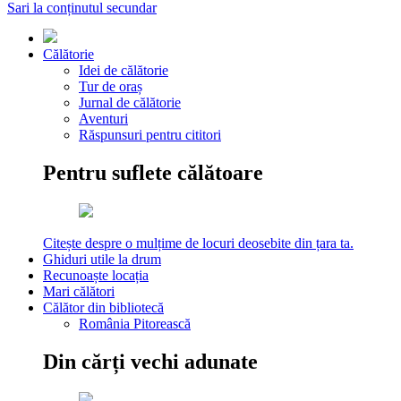
Sari la conținutul secundar
Călătorie
Idei de călătorie
Tur de oraș
Jurnal de călătorie
Aventuri
Răspunsuri pentru cititori
Pentru suflete călătoare
Citește despre o mulțime de locuri deosebite din țara ta.
Ghiduri utile la drum
Recunoaște locația
Mari călători
Călător din bibliotecă
România Pitorească
Din cărți vechi adunate