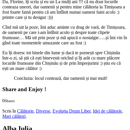
Da, Florine, îți scriu și eu un La mulți ani !!! că nu doar locurile
conteaza uneori, dar oamenii și pentru mine călătoria la Timișoara a
fost foarte faină pentru că am întîlnit numai oameni faini acolo :)
printre care și tu desigur :)))
Cînd mă uit la poze, îmi aduc aminte cu drag de vară, de Timișoara,
de oamenii pe care i-am întîlnit acolo și despre toate clipele
frumoase… Mă uit prin poze și mă apucă o nostalgie…..și îmi vin în
gînd toate momentele amuzante care au fost :)
Eu îți doresc tot binele din lume și dacă te pornești spre Chișinău
într-o zi, să știi că ești binevenit oricînd și îți arăt cu mare plăcere
locurile frumoase din Chișinău și de prin împrejurimi :) știu eu că
ești un mare călător :)
Concluzia: locul contează, dar oamenii și mai mult!
Share and Enjoy !
0
Shares
0
0
Scris în
Călătorie
,
Diverse
,
Evoluția Drum Liber
,
Idei de călătorie
,
Mari călători
.
Alba Iulia