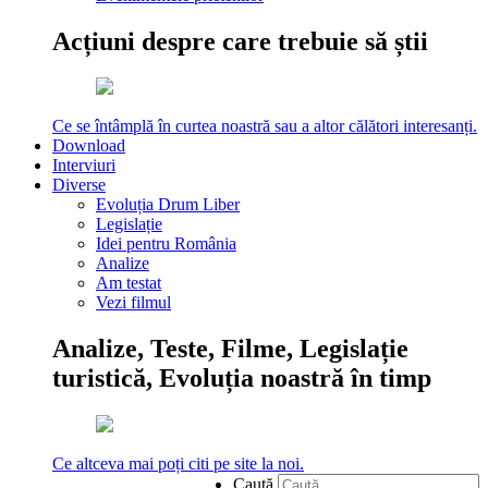
Acțiuni despre care trebuie să știi
Ce se întâmplă în curtea noastră sau a altor călători interesanți.
Download
Interviuri
Diverse
Evoluția Drum Liber
Legislație
Idei pentru România
Analize
Am testat
Vezi filmul
Analize, Teste, Filme, Legislație
turistică, Evoluția noastră în timp
Ce altceva mai poți citi pe site la noi.
Caută