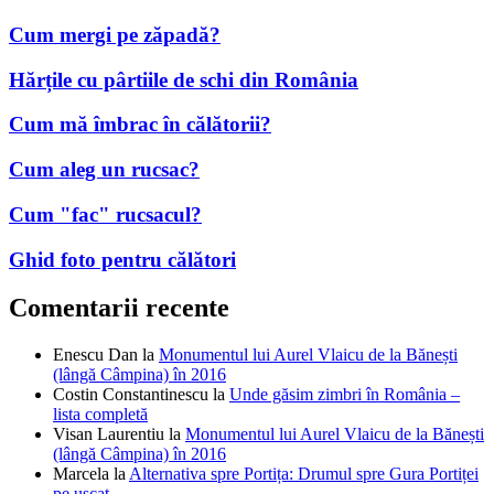
Cum mergi pe zăpadă?
Hărțile cu pârtiile de schi din România
Cum mă îmbrac în călătorii?
Cum aleg un rucsac?
Cum "fac" rucsacul?
Ghid foto pentru călători
Comentarii recente
Enescu Dan
la
Monumentul lui Aurel Vlaicu de la Bănești
(lângă Câmpina) în 2016
Costin Constantinescu
la
Unde găsim zimbri în România –
lista completă
Visan Laurentiu
la
Monumentul lui Aurel Vlaicu de la Bănești
(lângă Câmpina) în 2016
Marcela
la
Alternativa spre Portița: Drumul spre Gura Portiței
pe uscat