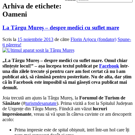
Arhiva de etichete:
Oameni
La Târgu Mureș – despre medici cu suflet mare
Scris la
15 noiembrie 2013
de către
Florin Arjocu (fondator)
Spune-
ți părerea!
„La Târgu Mureș – despre medici cu suflet mare. Omul chiar
sfințește locul!” – așa începea textul publicat pe
Facebook
într-
una din zilele trecute și pentru care am fost certat că nu l-am
publicat aici, să rămână pentru posteritate. Nu de alta, dar știm
că în Facebook este imposibil să mai găsești ceva publicat mai
demult.
Joia trecută am ajuns la Târgu Mureș, la
Forumul de Turism de
Sănătate
(#
turismdesanatate
). Prima vizită a fost la Spitalul Județean
de Urgențe din Târgu Mureș. Fiindcă am văzut
lucruri
impresionante
, vreau să vă spun în câteva cuvinte ce am descoperit
acolo:
Prima impresie este de spital obișnuit, intri într-un hol care îți