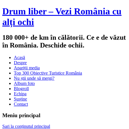
Drum liber – Vezi România cu
alți ochi
180 000+ de km în călătorii. Ce e de văzut
în România. Deschide ochii.
Acasă
Despre
Apariții media
Top 300 Obiective Turistice România
Nu știi unde să mergi?
Album foto
Blogroll
Echipa
Susține
Contact
Meniu principal
Sari la conținutul principal