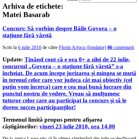
Arhiva de etichete:
Matei Basarab
Concurs: Să vorbim despre Băile Govora – o
stațiune fără vârstă
Scris la
6 iulie 2010
de către
Florin Arjocu (fondator)
86
comentarii
Update:
Ținând cont că e ora 0+ a zilei de 22 iulie,
concursul „Govora – o stațiune fără vârstă” s-a
încheiat. De acum începe jurizarea și mingea se mută
în terenul celor care vor judeca cât mai obiectiv (cel
puțin vom încerca) care e cea mai bună lucrare din
punctul nostru de vedere. Vreau să mulțumesc
tuturor celor care au participat la concurs și să le
doresc succes participanților!
Termenul limită propus pentru afișarea
câștigătorilor:
vineri 23 iulie 2010, ora 14.00
De la amica Laura știu că în ultima săptămână din iulie se desfășoară