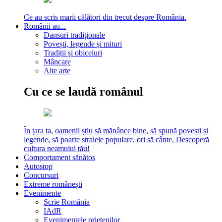
Ce au scris marii călători din trecut despre România.
Românii au...
Dansuri tradiționale
Povești, legende și mituri
Tradiții și obiceiuri
Mâncare
Alte arte
Cu ce se laudă românul
În țara ta, oamenii știu să mănânce bine, să spună povești și
legende, să poarte straiele populare, ori să cânte. Descoperă
cultura neamului tău!
Comportament sănătos
Autostop
Concursuri
Extreme românești
Evenimente
Scrie România
IAdR
Evenimentele prietenilor