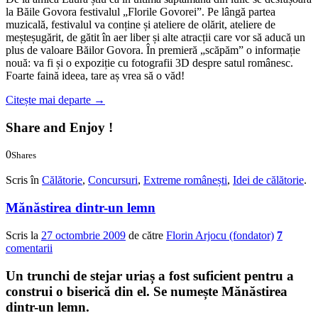
la Băile Govora festivalul „Florile Govorei”. Pe lângă partea
muzicală, festivalul va conține și ateliere de olărit, ateliere de
meșteșugărit, de gătit în aer liber și alte atracții care vor să aducă un
plus de valoare Băilor Govora. În premieră „scăpăm” o informație
nouă: va fi și o expoziție cu fotografii 3D despre satul românesc.
Foarte faină ideea, tare aș vrea să o văd!
Citește mai departe
→
Share and Enjoy !
0
Shares
0
0
Scris în
Călătorie
,
Concursuri
,
Extreme românești
,
Idei de călătorie
.
Mănăstirea dintr-un lemn
Scris la
27 octombrie 2009
de către
Florin Arjocu (fondator)
7
comentarii
Un trunchi de stejar uriaș a fost suficient pentru a
construi o biserică din el. Se numește Mănăstirea
dintr-un lemn.