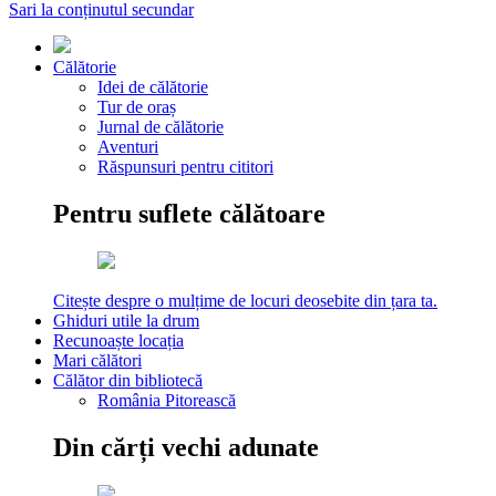
Sari la conținutul secundar
Călătorie
Idei de călătorie
Tur de oraș
Jurnal de călătorie
Aventuri
Răspunsuri pentru cititori
Pentru suflete călătoare
Citește despre o mulțime de locuri deosebite din țara ta.
Ghiduri utile la drum
Recunoaște locația
Mari călători
Călător din bibliotecă
România Pitorească
Din cărți vechi adunate