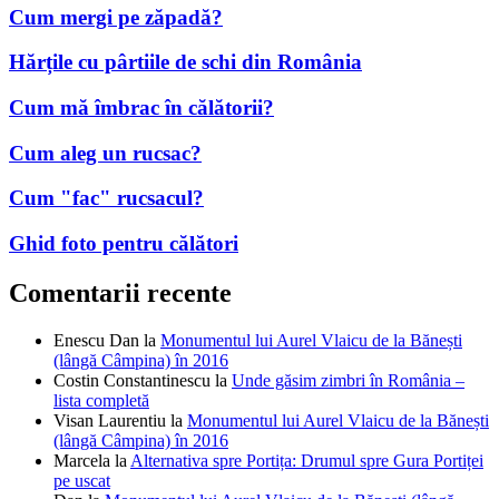
Cum mergi pe zăpadă?
Hărțile cu pârtiile de schi din România
Cum mă îmbrac în călătorii?
Cum aleg un rucsac?
Cum "fac" rucsacul?
Ghid foto pentru călători
Comentarii recente
Enescu Dan
la
Monumentul lui Aurel Vlaicu de la Bănești
(lângă Câmpina) în 2016
Costin Constantinescu
la
Unde găsim zimbri în România –
lista completă
Visan Laurentiu
la
Monumentul lui Aurel Vlaicu de la Bănești
(lângă Câmpina) în 2016
Marcela
la
Alternativa spre Portița: Drumul spre Gura Portiței
pe uscat