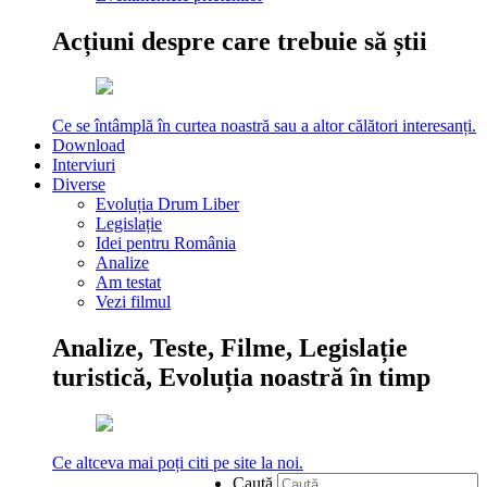
Acțiuni despre care trebuie să știi
Ce se întâmplă în curtea noastră sau a altor călători interesanți.
Download
Interviuri
Diverse
Evoluția Drum Liber
Legislație
Idei pentru România
Analize
Am testat
Vezi filmul
Analize, Teste, Filme, Legislație
turistică, Evoluția noastră în timp
Ce altceva mai poți citi pe site la noi.
Caută