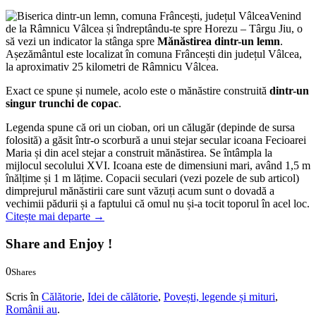
Venind
de la Râmnicu Vâlcea și îndreptându-te spre Horezu – Târgu Jiu, o
să vezi un indicator la stânga spre
Mănăstirea dintr-un lemn
.
Așezământul este localizat în comuna Frâncești din județul Vâlcea,
la aproximativ 25 kilometri de Râmnicu Vâlcea.
Exact ce spune și numele, acolo este o mănăstire construită
dintr-un
singur trunchi de copac
.
Legenda spune că ori un cioban, ori un călugăr (depinde de sursa
folosită) a găsit într-o scorbură a unui stejar secular icoana Fecioarei
Maria și din acel stejar a construit mănăstirea. Se întâmpla la
mijlocul secolului XVI. Icoana este de dimensiuni mari, având 1,5 m
înălțime și 1 m lățime. Copacii seculari (vezi pozele de sub articol)
dimprejurul mănăstirii care sunt văzuți acum sunt o dovadă a
vechimii pădurii și a faptului că omul nu și-a tocit toporul în acel loc.
Citește mai departe
→
Share and Enjoy !
0
Shares
0
0
Scris în
Călătorie
,
Idei de călătorie
,
Povești, legende și mituri
,
Românii au
.