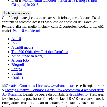
Dan
la
Monumentul lui Aurel Vlaicu de la Bănești (lângă
Câmpina) în 2016
Confidențialitate și cookie-uri: acest sit folosește cookie-uri. Dacă
continui să folosești acest sit web, ești de acord cu utilizarea lor.
Pentru a afla mai multe, inclusiv cum să controlezi cookie-urile, uită-
te aici:
Politică cookie-uri
Acasă
Despre
Apariții media
Top 300 Obiective Turistice România
Nu știi unde să mergi?
Album foto
Blogroll
Echipa
Susține
Contact
www.drumliber.ro
este licenţiat printr-
o
Licenţă Creative Commons Atribuire-Necomercial-FărăModificări
3.0 România
. Bazată pe opera disponibilă la
drumliber.ro
. Preluarea
textelor şi/sau a pozelor ori filmelor se face DOAR cu citarea sursei.
Puteţi aduce mici modificări materialelor preluate. La sfârşitul