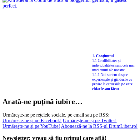
1. Conținutul
1.1 Credibilitatea și
individualitatea sunt cele mai
mari atuuri ale noastre.
1.1.1 Noi scriem despre
experiențele și gândurile cu
privire la excursiile
pe care
chiar le-am făcut
...
Arată-ne puțină iubire…
Urmărește-ne pe rețelele sociale, pe email sau pe RSS:
Urmărește-ne și pe Facebook!
Urmărește-ne și pe Twitter!
Urmărește-ne și pe YouTube!
Abonează-ne la RSS-ul DrumLiber.ro!
Newsletter: vreau să fiu primul care află!