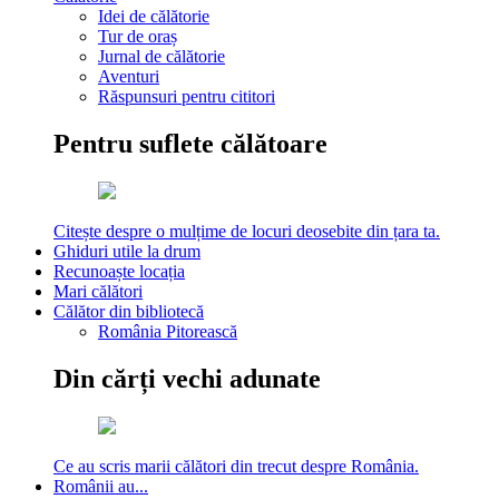
Idei de călătorie
Tur de oraș
Jurnal de călătorie
Aventuri
Răspunsuri pentru cititori
Pentru suflete călătoare
Citește despre o mulțime de locuri deosebite din țara ta.
Ghiduri utile la drum
Recunoaște locația
Mari călători
Călător din bibliotecă
România Pitorească
Din cărți vechi adunate
Ce au scris marii călători din trecut despre România.
Românii au...