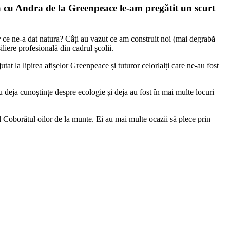
nă cu Andra de la Greenpeace le-am pregătit un scurt
r
ce ne-a dat natura? Câți au vazut ce am construit noi (mai degrabă
iere profesională din cadrul școlii.
t la lipirea afișelor Greenpeace și tuturor celorlalți care ne-au fost
u deja cunoștințe despre ecologie și deja au fost în mai multe locuri
ul Coborâtul oilor de la munte. Ei au mai multe ocazii să plece prin