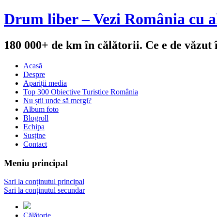
Drum liber – Vezi România cu al
180 000+ de km în călătorii. Ce e de văzut
Acasă
Despre
Apariții media
Top 300 Obiective Turistice România
Nu știi unde să mergi?
Album foto
Blogroll
Echipa
Susține
Contact
Meniu principal
Sari la conținutul principal
Sari la conținutul secundar
Călătorie