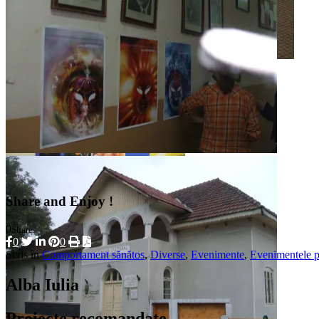
Share and Enjoy !
0
Shares
0
0
Scris în
Comportament sănătos
,
Diverse
,
Evenimente
,
Evenimentele pr
Alba Iulia
Proiecte recomandate