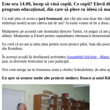
Este ora 14.00, încep să vină copiii. Ce copii? Elevii
program educațional, din care să plece cu ideea că ma
Cu toții știm că avem o
țară frumoasă
, dar câți știu asta doar din căr
strămoșii nostri) acum câteva mii de ani? Aceasta voiam să fie a doua p
Mulțumesc pe această cale domnului director Turtoi, vă asigur că am pri
alături. Mulțumim și Elenei pentru ospitalitatea oltenească demonstrată
Eu cred că ne-am și atins ținta pentru acest proiect pilot. Sala din poz
din România.
În aceeași școală își desfășoară activitatea
Ansamblul folcloric „Maria
țară, la diversele festivaluri la care participă.
Noi vom merge iar in frumoasa zonă a cheilor Sohodolului, de-abia aș
Eu sper să urmeze multe alte proiecte similare, Runcu și satul Bâl