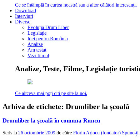
Ce se întâmplă în curtea noastră sau a altor călători interesanți.
Download
Interviuri
Diverse
Evoluția Drum Liber
Legislație
Idei pentru România
Analize
Am testat
Vezi filmul
Analize, Teste, Filme, Legislație turist
Ce altceva mai poți citi pe site la noi.
Arhiva de etichete:
Drumliber la școală
Drumliber la școală în comuna Runcu
Scris la
26 octombrie 2009
de către
Florin Arjocu (fondator)
Spune-ți 