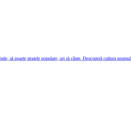
ende, să poarte straiele populare, ori să cânte. Descoperă cultura neamul