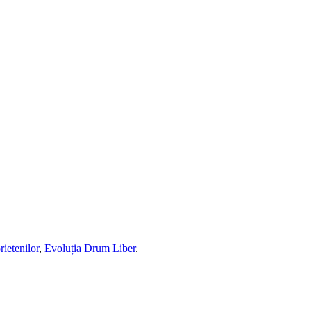
ietenilor
,
Evoluția Drum Liber
.