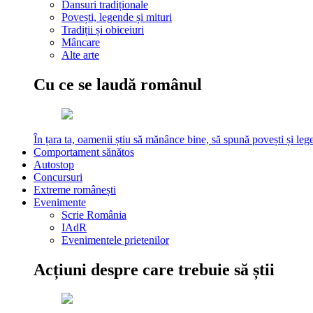
Dansuri tradiționale
Povești, legende și mituri
Tradiții și obiceiuri
Mâncare
Alte arte
Cu ce se laudă românul
În țara ta, oamenii știu să mănânce bine, să spună povești și leg
Comportament sănătos
Autostop
Concursuri
Extreme românești
Evenimente
Scrie România
IAdR
Evenimentele prietenilor
Acțiuni despre care trebuie să știi