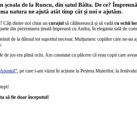
 din școala de la Runcu, din satul Bâlta. De ce? Împreu
ma natura ne ajută atât timp cât și noi o ajutăm.
ți? Câți dintre noi chiar au
curajul
să călătorească și să vadă
cu ochii lo
arte din prezentarea ținută împreună cu Andra, în eleganta sală de consil
mit de la dânsul tot suportul necesar. Mulțumesc copiilor care ne-au ajuta
.
ele de jos era plină ochi. Am constatat cu plăcere că erau copii care avea
 Apostol”
, pe care i-am văzut în acțiune la Peștera Muierilor, la festival
tept!
ta să fie doar începutul!