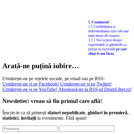
1. Conținutul
1.1 Credibilitatea și
individualitatea sunt cele mai
mari atuuri ale noastre.
1.1.1 Noi scriem despre
experiențele și gândurile cu
privire la excursiile
pe care
chiar le-am făcut
...
Arată-ne puțină iubire…
Urmărește-ne pe rețelele sociale, pe email sau pe RSS:
Urmărește-ne și pe Facebook!
Urmărește-ne și pe Twitter!
Urmărește-ne și pe YouTube!
Abonează-ne la RSS-ul DrumLiber.ro!
Newsletter: vreau să fiu primul care află!
Înscrie-te ca să primești
sfaturi nepublicate
,
ghiduri în premieră
,
statistici
,
invitații
la evenimente. Fără spam!