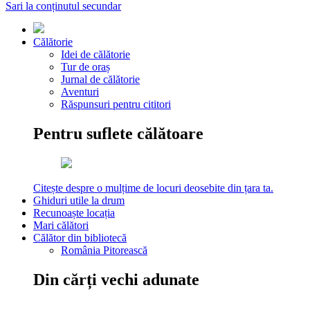
Sari la conținutul secundar
Călătorie
Idei de călătorie
Tur de oraș
Jurnal de călătorie
Aventuri
Răspunsuri pentru cititori
Pentru suflete călătoare
Citește despre o mulțime de locuri deosebite din țara ta.
Ghiduri utile la drum
Recunoaște locația
Mari călători
Călător din bibliotecă
România Pitorească
Din cărți vechi adunate