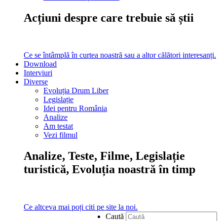
Acțiuni despre care trebuie să știi
Ce se întâmplă în curtea noastră sau a altor călători interesanți.
Download
Interviuri
Diverse
Evoluția Drum Liber
Legislație
Idei pentru România
Analize
Am testat
Vezi filmul
Analize, Teste, Filme, Legislație
turistică, Evoluția noastră în timp
Ce altceva mai poți citi pe site la noi.
Caută