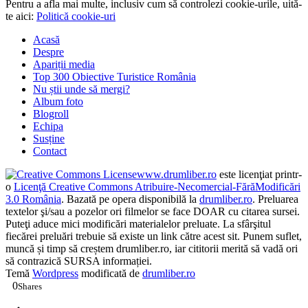
Pentru a afla mai multe, inclusiv cum să controlezi cookie-urile, uită-
te aici:
Politică cookie-uri
Acasă
Despre
Apariții media
Top 300 Obiective Turistice România
Nu știi unde să mergi?
Album foto
Blogroll
Echipa
Susține
Contact
www.drumliber.ro
este licenţiat printr-
o
Licenţă Creative Commons Atribuire-Necomercial-FărăModificări
3.0 România
. Bazată pe opera disponibilă la
drumliber.ro
. Preluarea
textelor şi/sau a pozelor ori filmelor se face DOAR cu citarea sursei.
Puteţi aduce mici modificări materialelor preluate. La sfârşitul
fiecărei preluări trebuie să existe un link către acest sit. Punem suflet,
muncă și timp să creștem drumliber.ro, iar cititorii merită să vadă ori
să contrazică SURSA informației.
Temă
Wordpress
modificată de
drumliber.ro
0
Shares
0