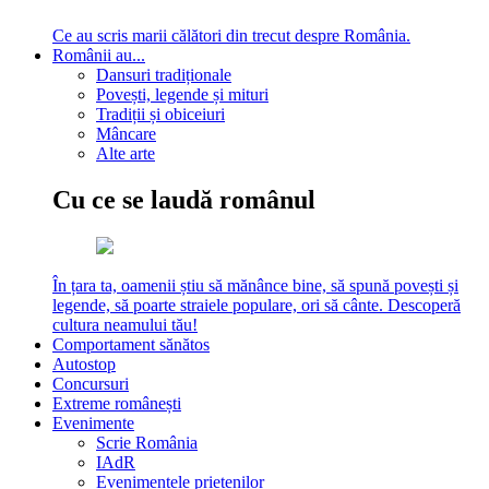
Ce au scris marii călători din trecut despre România.
Românii au...
Dansuri tradiționale
Povești, legende și mituri
Tradiții și obiceiuri
Mâncare
Alte arte
Cu ce se laudă românul
În țara ta, oamenii știu să mănânce bine, să spună povești și
legende, să poarte straiele populare, ori să cânte. Descoperă
cultura neamului tău!
Comportament sănătos
Autostop
Concursuri
Extreme românești
Evenimente
Scrie România
IAdR
Evenimentele prietenilor