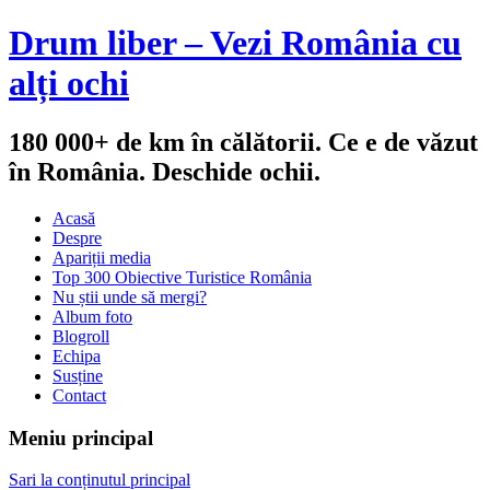
Drum liber – Vezi România cu
alți ochi
180 000+ de km în călătorii. Ce e de văzut
în România. Deschide ochii.
Acasă
Despre
Apariții media
Top 300 Obiective Turistice România
Nu știi unde să mergi?
Album foto
Blogroll
Echipa
Susține
Contact
Meniu principal
Sari la conținutul principal