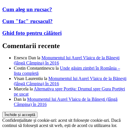
Cum aleg un rucsac?
Cum "fac" rucsacul?
Ghid foto pentru călători
Comentarii recente
Enescu Dan
la
Monumentul lui Aurel Vlaicu de la Bănești
(lângă Câmpina) în 2016
Costin Constantinescu
la
Unde găsim zimbri în România –
lista completă
Visan Laurentiu
la
Monumentul lui Aurel Vlaicu de la Bănești
(lângă Câmpina) în 2016
Marcela
la
Alternativa spre Portița: Drumul spre Gura Portiței
pe uscat
Dan
la
Monumentul lui Aurel Vlaicu de la Bănești (lângă
Câmpina) în 2016
Confidențialitate și cookie-uri: acest sit folosește cookie-uri. Dacă
continui să folosești acest sit web, ești de acord cu utilizarea lor.