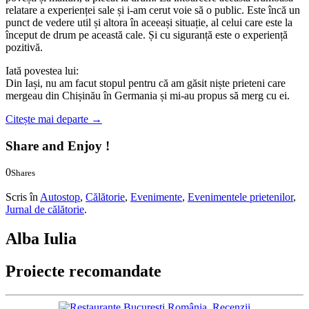
relatare a experienței sale și i-am cerut voie să o public. Este încă un
punct de vedere util și altora în aceeași situație, al celui care este la
început de drum pe această cale. Și cu siguranță este o experiență
pozitivă.
Iată povestea lui:
Din Iași, nu am facut stopul pentru că am găsit niște prieteni care
mergeau din Chișinău în Germania și mi-au propus să merg cu ei.
Citește mai departe
→
Share and Enjoy !
0
Shares
0
0
Scris în
Autostop
,
Călătorie
,
Evenimente
,
Evenimentele prietenilor
,
Jurnal de călătorie
.
Alba Iulia
Proiecte recomandate