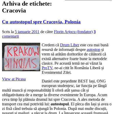
Arhiva de etichete:
Cracovia
Cu autostopul spre Cracovia, Polonia
Scris la
5 ianuarie 2011
de către
Florin Arjocu (fondator)
3
comentarii
Credem că
Drum Liber
este cea mai bună
resursă de informații despre
autostop
și
vrem să arătăm doritorilor de călătorii că
există alternative foarte bune la metodele
clasice. Pe această temă ne-ai văzut la
ProTV
, ne-ai citit în România Liberă și
Evenimentul Zilei.
View at Picasa
Daniel este președinte BEST Iași, ONG
european studențesc, iar funcția pe lângă
multă muncă și responsabilități îi oferă atât șansa cât și
obligativitatea de a merge la diverse evenimente în Europa. Acum
ceva timp își plănuia drumul lui spre Cracovia. A ales metoda de
transport cea mai potrivită lui:
autostopul
. El pleca din Iași și avea o
zi fixă când trebuia să ajungă în Polonia. După mai multe discuții,
povești și mailuri, a plecat la drum. La întoarcere această frumoasă