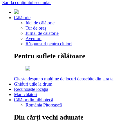
Sari la conținutul secundar
Călătorie
Idei de călătorie
Tur de oraș
Jurnal de călătorie
Aventuri
Răspunsuri pentru cititori
Pentru suflete călătoare
Citește despre o mulțime de locuri deosebite din țara ta.
Ghiduri utile la drum
Recunoaște locația
Mari călători
Călător din bibliotecă
România Pitorească
Din cărți vechi adunate