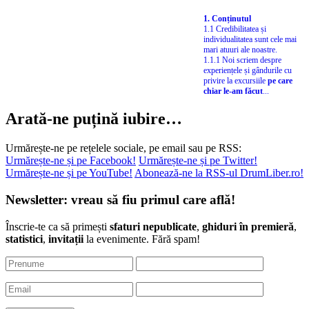
1. Conținutul
1.1 Credibilitatea și
individualitatea sunt cele mai
mari atuuri ale noastre.
1.1.1 Noi scriem despre
experiențele și gândurile cu
privire la excursiile
pe care
chiar le-am făcut
...
Arată-ne puțină iubire…
Urmărește-ne pe rețelele sociale, pe email sau pe RSS:
Urmărește-ne și pe Facebook!
Urmărește-ne și pe Twitter!
Urmărește-ne și pe YouTube!
Abonează-ne la RSS-ul DrumLiber.ro!
Newsletter: vreau să fiu primul care află!
Înscrie-te ca să primești
sfaturi nepublicate
,
ghiduri în premieră
,
statistici
,
invitații
la evenimente. Fără spam!