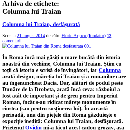
Arhiva de etichete:
Columna lui Traian
Columna lui Traian, desfășurată
Scris la
21 august 2014
de către
Florin Arjocu (fondator)
12
comentarii
În Roma încă mai găsiți o mare bucătă din istoria
noastră din vechime,
Columna lui Traian
. Știm cu
toții că istoria e scrisă de învingători, iar
Columna
arată desigur, măreția lui Traian și a romanilor care
au îngenuncheat
Dacia
. Dar, alături de podul peste
Dunăre de la Drobeta, arată încă ceva: războiul a
fost atât de important și de greu pentru Imperiul
Roman, încât s-au ridicat mărețe monumente în
cinstea (sau pentru susținerea lui). În această
perioadă, una din piețele din Roma găzduiește o
expoziție inedită:
Columna lui Traian, desfășurată
.
Prietenul
Ovidiu
mi-a făcut acest cadou grozav, așa