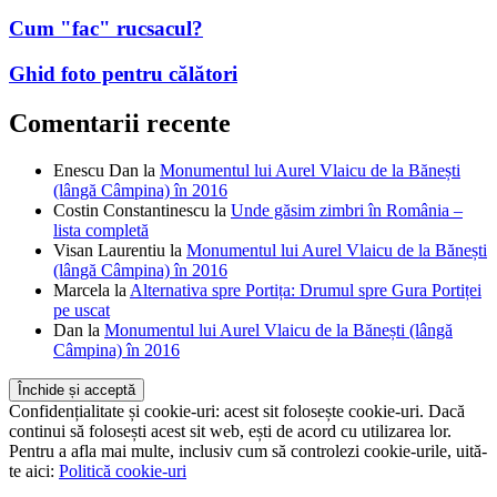
Cum "fac" rucsacul?
Ghid foto pentru călători
Comentarii recente
Enescu Dan
la
Monumentul lui Aurel Vlaicu de la Bănești
(lângă Câmpina) în 2016
Costin Constantinescu
la
Unde găsim zimbri în România –
lista completă
Visan Laurentiu
la
Monumentul lui Aurel Vlaicu de la Bănești
(lângă Câmpina) în 2016
Marcela
la
Alternativa spre Portița: Drumul spre Gura Portiței
pe uscat
Dan
la
Monumentul lui Aurel Vlaicu de la Bănești (lângă
Câmpina) în 2016
Confidențialitate și cookie-uri: acest sit folosește cookie-uri. Dacă
continui să folosești acest sit web, ești de acord cu utilizarea lor.
Pentru a afla mai multe, inclusiv cum să controlezi cookie-urile, uită-
te aici:
Politică cookie-uri