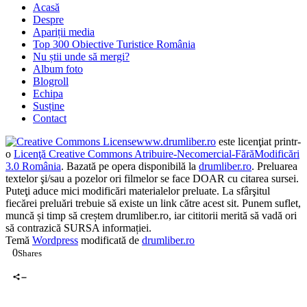
Acasă
Despre
Apariții media
Top 300 Obiective Turistice România
Nu știi unde să mergi?
Album foto
Blogroll
Echipa
Susține
Contact
www.drumliber.ro
este licenţiat printr-
o
Licenţă Creative Commons Atribuire-Necomercial-FărăModificări
3.0 România
. Bazată pe opera disponibilă la
drumliber.ro
. Preluarea
textelor şi/sau a pozelor ori filmelor se face DOAR cu citarea sursei.
Puteţi aduce mici modificări materialelor preluate. La sfârşitul
fiecărei preluări trebuie să existe un link către acest sit. Punem suflet,
muncă și timp să creștem drumliber.ro, iar cititorii merită să vadă ori
să contrazică SURSA informației.
Temă
Wordpress
modificată de
drumliber.ro
0
Shares
0