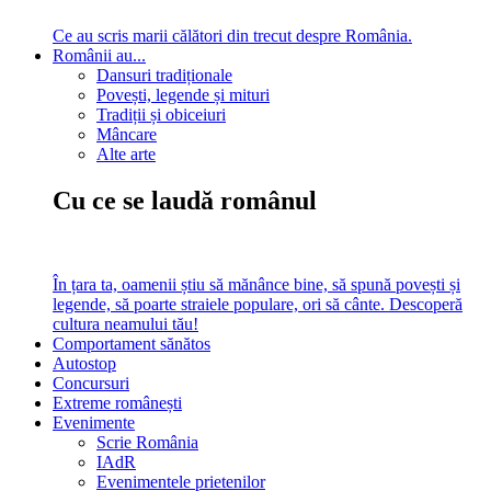
Ce au scris marii călători din trecut despre România.
Românii au...
Dansuri tradiționale
Povești, legende și mituri
Tradiții și obiceiuri
Mâncare
Alte arte
Cu ce se laudă românul
În țara ta, oamenii știu să mănânce bine, să spună povești și
legende, să poarte straiele populare, ori să cânte. Descoperă
cultura neamului tău!
Comportament sănătos
Autostop
Concursuri
Extreme românești
Evenimente
Scrie România
IAdR
Evenimentele prietenilor