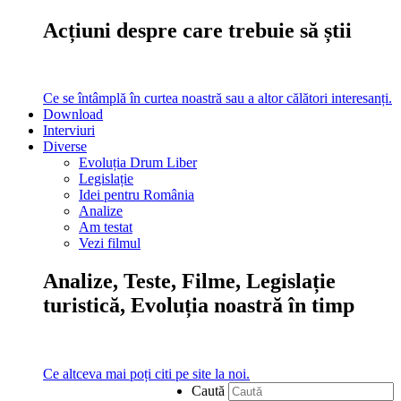
Acțiuni despre care trebuie să știi
Ce se întâmplă în curtea noastră sau a altor călători interesanți.
Download
Interviuri
Diverse
Evoluția Drum Liber
Legislație
Idei pentru România
Analize
Am testat
Vezi filmul
Analize, Teste, Filme, Legislație
turistică, Evoluția noastră în timp
Ce altceva mai poți citi pe site la noi.
Caută