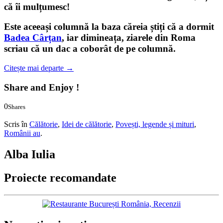
că îi mulțumesc!
Este aceeași columnă la baza căreia știți că a dormit
Badea Cârțan
, iar dimineața, ziarele din Roma
scriau că un dac a coborât de pe columnă.
Citește mai departe
→
Share and Enjoy !
0
Shares
0
0
Scris în
Călătorie
,
Idei de călătorie
,
Povești, legende și mituri
,
Românii au
.
Alba Iulia
Proiecte recomandate