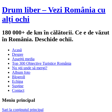
Drum liber – Vezi România cu
alți ochi
180 000+ de km în călătorii. Ce e de văzut
în România. Deschide ochii.
Acasă
Despre
Apariții media
Top 300 Obiective Turistice România
Nu știi unde să mergi?
Album foto
Blogroll
Echipa
Susține
Contact
Meniu principal
Sari la conținutul principal