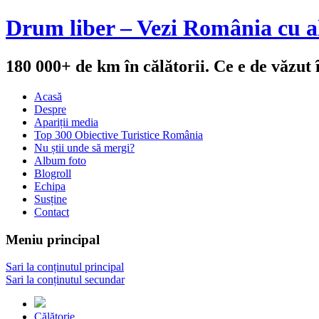
Drum liber – Vezi România cu al
180 000+ de km în călătorii. Ce e de văzut
Acasă
Despre
Apariții media
Top 300 Obiective Turistice România
Nu știi unde să mergi?
Album foto
Blogroll
Echipa
Susține
Contact
Meniu principal
Sari la conținutul principal
Sari la conținutul secundar
Călătorie