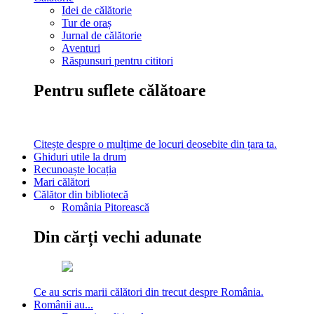
Idei de călătorie
Tur de oraș
Jurnal de călătorie
Aventuri
Răspunsuri pentru cititori
Pentru suflete călătoare
Citește despre o mulțime de locuri deosebite din țara ta.
Ghiduri utile la drum
Recunoaște locația
Mari călători
Călător din bibliotecă
România Pitorească
Din cărți vechi adunate
Ce au scris marii călători din trecut despre România.
Românii au...