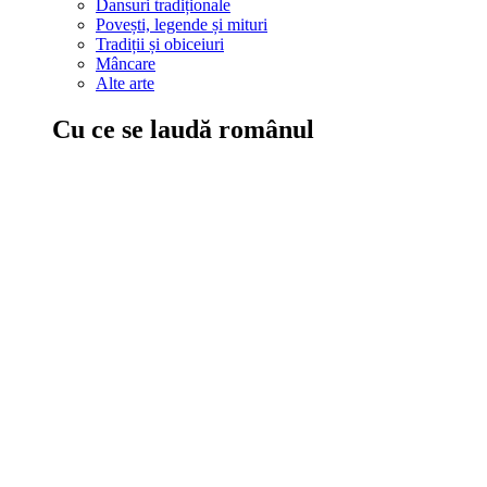
Dansuri tradiționale
Povești, legende și mituri
Tradiții și obiceiuri
Mâncare
Alte arte
Cu ce se laudă românul
În țara ta, oamenii știu să mănânce bine, să spună povești și leg
Comportament sănătos
Autostop
Concursuri
Extreme românești
Evenimente
Scrie România
IAdR
Evenimentele prietenilor
Acțiuni despre care trebuie să știi