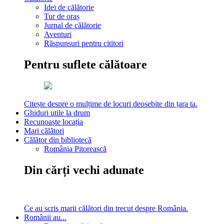
Idei de călătorie
Tur de oraș
Jurnal de călătorie
Aventuri
Răspunsuri pentru cititori
Pentru suflete călătoare
Citește despre o mulțime de locuri deosebite din țara ta.
Ghiduri utile la drum
Recunoaște locația
Mari călători
Călător din bibliotecă
România Pitorească
Din cărți vechi adunate
Ce au scris marii călători din trecut despre România.
Românii au...