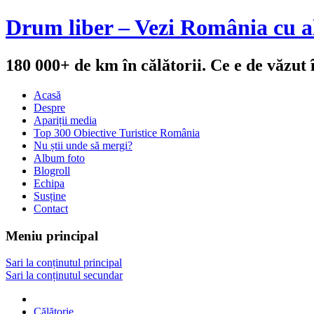
Drum liber – Vezi România cu al
180 000+ de km în călătorii. Ce e de văzut
Acasă
Despre
Apariții media
Top 300 Obiective Turistice România
Nu știi unde să mergi?
Album foto
Blogroll
Echipa
Susține
Contact
Meniu principal
Sari la conținutul principal
Sari la conținutul secundar
Călătorie