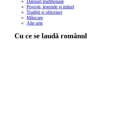
Dansuri tradiționale
Povești, legende și mituri
Tradiții și obiceiuri
Mâncare
Alte arte
Cu ce se laudă românul
În țara ta, oamenii știu să mănânce bine, să spună povești și leg
Comportament sănătos
Autostop
Concursuri
Extreme românești
Evenimente
Scrie România
IAdR
Evenimentele prietenilor
Acțiuni despre care trebuie să știi