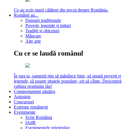
Ce au scris marii călători din trecut despre România.
Românii au...
Dansuri tradiționale
Povești, legende și mituri
Tradiții și obiceiuri
Mâncare
Alte arte
Cu ce se laudă românul
În țara ta, oamenii știu să mănânce bine, să spună povești și
legende, să poarte straiele populare, ori să cânte. Descoperă
cultura neamului tău!
Comportament sănătos
Autostop
Concursuri
Extreme românești
Evenimente
Scrie România
IAdR
Evenimentele prietenilor