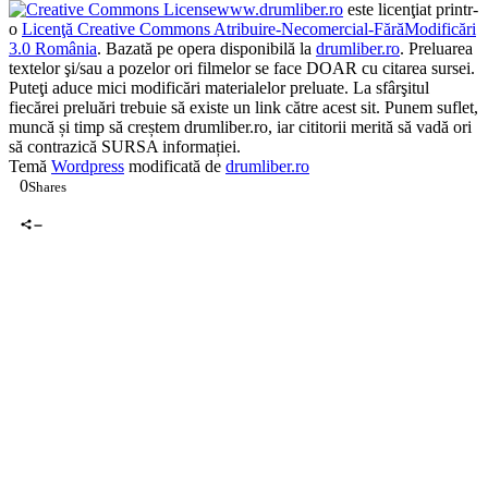
www.drumliber.ro
este licenţiat printr-
o
Licenţă Creative Commons Atribuire-Necomercial-FărăModificări
3.0 România
. Bazată pe opera disponibilă la
drumliber.ro
. Preluarea
textelor şi/sau a pozelor ori filmelor se face DOAR cu citarea sursei.
Puteţi aduce mici modificări materialelor preluate. La sfârşitul
fiecărei preluări trebuie să existe un link către acest sit. Punem suflet,
muncă și timp să creștem drumliber.ro, iar cititorii merită să vadă ori
să contrazică SURSA informației.
Temă
Wordpress
modificată de
drumliber.ro
0
Shares
0