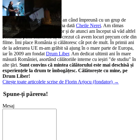
Periplul meu începea în 2004, an când împreună cu un grup de
portughezi vizitam pentru prima dată
Cheile Nerei
. Am rămas
încântat de frumusețea locurilor și de atunci am început să văd altfel
România, până atunci nu aș fi crezut că avem locuri precum cele din
filme. Îmi place România și călătoresc cât pot de mult. În primii ani
de la aderarea UE m-am grăbit să ajung în o mare parte de Europa,
iar în 2009 am fondat
Drum Liber
. Am dedicat ultimii ani în mare
măsură României, asortând călătoriile interne cu ieșiri "de studiu" în
alte țări.
Sunt convins că mintea călătorului este mai deschisă și
experiențele la drum te îmbogățesc. Călătorește cu mine, pe
Drum Liber!
Citește toate articolele scrise de Florin Arjocu (fondator)
→
Spune-ți părerea!
Mesaj