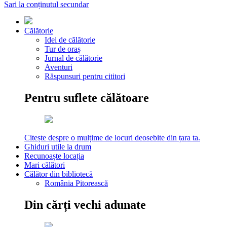
Sari la conținutul secundar
Călătorie
Idei de călătorie
Tur de oraș
Jurnal de călătorie
Aventuri
Răspunsuri pentru cititori
Pentru suflete călătoare
Citește despre o mulțime de locuri deosebite din țara ta.
Ghiduri utile la drum
Recunoaște locația
Mari călători
Călător din bibliotecă
România Pitorească
Din cărți vechi adunate