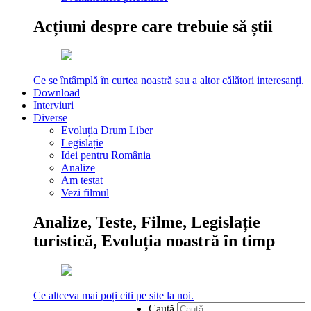
Acțiuni despre care trebuie să știi
Ce se întâmplă în curtea noastră sau a altor călători interesanți.
Download
Interviuri
Diverse
Evoluția Drum Liber
Legislație
Idei pentru România
Analize
Am testat
Vezi filmul
Analize, Teste, Filme, Legislație
turistică, Evoluția noastră în timp
Ce altceva mai poți citi pe site la noi.
Caută