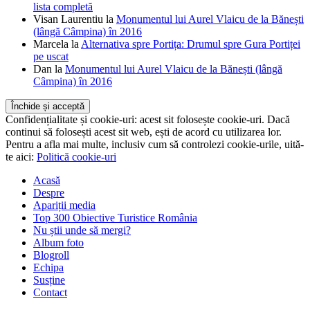
lista completă
Visan Laurentiu
la
Monumentul lui Aurel Vlaicu de la Bănești
(lângă Câmpina) în 2016
Marcela
la
Alternativa spre Portița: Drumul spre Gura Portiței
pe uscat
Dan
la
Monumentul lui Aurel Vlaicu de la Bănești (lângă
Câmpina) în 2016
Confidențialitate și cookie-uri: acest sit folosește cookie-uri. Dacă
continui să folosești acest sit web, ești de acord cu utilizarea lor.
Pentru a afla mai multe, inclusiv cum să controlezi cookie-urile, uită-
te aici:
Politică cookie-uri
Acasă
Despre
Apariții media
Top 300 Obiective Turistice România
Nu știi unde să mergi?
Album foto
Blogroll
Echipa
Susține
Contact