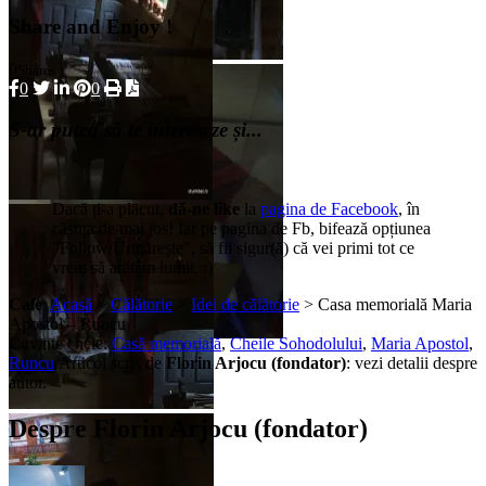
Share and Enjoy !
0
Shares
0
0
S-ar putea să te intereseze și...
Dacă ți-a plăcut,
dă-ne like
la
pagina de Facebook
, în
căsuța de mai jos! Iar pe pagina de Fb, bifează opțiunea
"Follow/Urmărește", să fii sigur(ă) că vei primi tot ce
vrem să arătăm lumii. :)
Cale
:
Acasă
>
Călătorie
>
Idei de călătorie
> Casa memorială Maria
Apostol – Runcu
Cuvinte cheie:
Casă memorială
,
Cheile Sohodolului
,
Maria Apostol
,
Runcu
.
Articol scris de
Florin Arjocu (fondator)
:
vezi detalii despre
autor.
Despre Florin Arjocu (fondator)