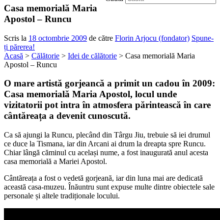
Casa memorială Maria
Apostol – Runcu
Scris la
18 octombrie 2009
de către
Florin Arjocu (fondator)
Spune-
ți părerea!
Acasă
>
Călătorie
>
Idei de călătorie
> Casa memorială Maria
Apostol – Runcu
O mare artistă gorjeancă a primit un cadou în 2009:
Casa memorială Maria Apostol, locul unde
vizitatorii pot intra în atmosfera părintească în care
cântăreața a devenit cunoscută.
Ca să ajungi la Runcu, plecând din Târgu Jiu, trebuie să iei drumul
ce duce la Tismana, iar din Arcani ai drum la dreapta spre Runcu.
Chiar lângă căminul cu același nume, a fost inaugurată anul acesta
casa memorială a Mariei Apostol.
Cântăreața a fost o vedetă gorjeană, iar din luna mai are dedicată
această casa-muzeu. Înăuntru sunt expuse multe dintre obiectele sale
personale și altele tradiționale locului.