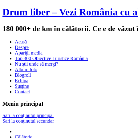
Drum liber – Vezi România cu al
180 000+ de km în călătorii. Ce e de văzut
Acasă
Despre
Apariții media
Top 300 Obiective Turistice România
Nu știi unde să mergi?
Album foto
Blogroll
Echipa
Susține
Contact
Meniu principal
Sari la conținutul principal
Sari la conținutul secundar
Călătorie