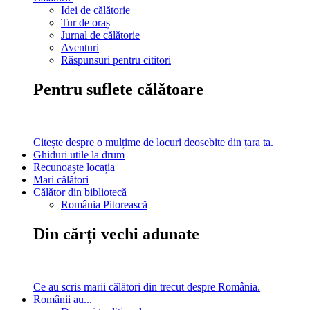
Idei de călătorie
Tur de oraș
Jurnal de călătorie
Aventuri
Răspunsuri pentru cititori
Pentru suflete călătoare
Citește despre o mulțime de locuri deosebite din țara ta.
Ghiduri utile la drum
Recunoaște locația
Mari călători
Călător din bibliotecă
România Pitorească
Din cărți vechi adunate
Ce au scris marii călători din trecut despre România.
Românii au...