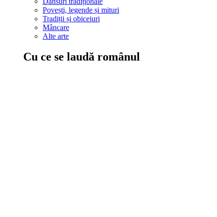
Dansuri tradiționale
Povești, legende și mituri
Tradiții și obiceiuri
Mâncare
Alte arte
Cu ce se laudă românul
În țara ta, oamenii știu să mănânce bine, să spună povești și leg
Comportament sănătos
Autostop
Concursuri
Extreme românești
Evenimente
Scrie România
IAdR
Evenimentele prietenilor
Acțiuni despre care trebuie să știi