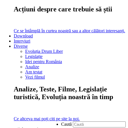
Acțiuni despre care trebuie să știi
Ce se întâmplă în curtea noastră sau a altor călători interesanți.
Download
Interviuri
Diverse
Evoluția Drum Liber
Legislație
Idei pentru România
Analize
Am testat
Vezi filmul
Analize, Teste, Filme, Legislație
turistică, Evoluția noastră în timp
Ce altceva mai poți citi pe site la noi.
Caută