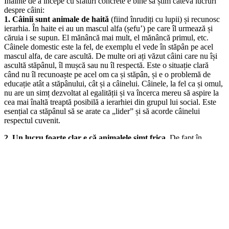
Înainte de a începe cu sfaturi concrete e bine să știm câteva lucruri
despre câini:
1. Câinii sunt animale de haită
(fiind înrudiți cu lupii) și recunosc
ierarhia. În haite ei au un mascul alfa (șefu’) pe care îl urmează și
căruia i se supun. El mănâncă mai mult, el mănâncă primul, etc.
Câinele domestic este la fel, de exemplu el vede în stăpân pe acel
mascul alfa, de care ascultă. De multe ori ați văzut câini care nu își
ascultă stăpânul, îl mușcă sau nu îl respectă. Este o situație clară
când nu îl recunoaște pe acel om ca și stăpân, și e o problemă de
educație atât a stăpânului, cât și a câinelui. Câinele, la fel ca și omul,
nu are un simț dezvoltat al egalității și va încerca mereu să aspire la
cea mai înaltă treaptă posibilă a ierarhiei din grupul lui social. Este
esențial ca stăpânul să se arate ca „lider” și să acorde câinelui
respectul cuvenit.
2. Un lucru foarte clar e că animalele simt frica
. De fapt în
momentul în care ne e frică, secretăm o substanță pe care ei o pot
mirosi fiincă o eliminăm prin transpirație. Iar această substanță îi
întărâtă, la fel ca și parfumurile sau alte „miresme” stridente.
Daniel Goleman, în cartea „Inteligența Emoțională”
face o descriere a reacților pe care la are corpul uman în
fața diferitelor emoții pe care le încercăm. Frica â€“
generează o stare în care sângele străbate muchii cei
mari, cum ar fi cei din picioare (îți este mai ușor să
fugi), sângele își modifică cursul (alb de frică, „îngheață