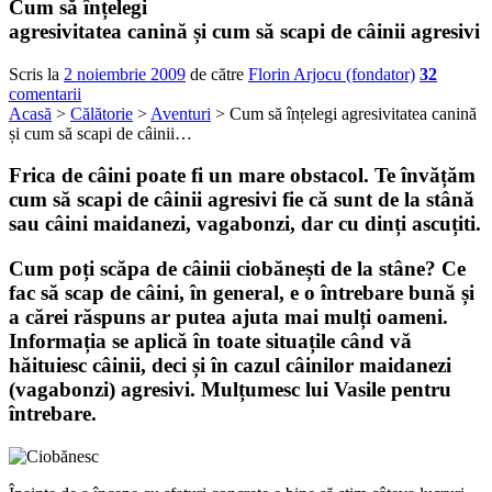
Cum să înțelegi
agresivitatea canină și cum să scapi de câinii agresivi
Scris la
2 noiembrie 2009
de către
Florin Arjocu (fondator)
32
comentarii
Acasă
>
Călătorie
>
Aventuri
> Cum să înțelegi agresivitatea canină
și cum să scapi de câinii…
Frica de câini poate fi un mare obstacol. Te învățăm
cum să scapi de câinii agresivi fie că sunt de la stână
sau câini maidanezi, vagabonzi, dar cu dinți ascuțiti.
Cum poți scăpa de câinii ciobănești de la stâne? Ce
fac să scap de câini, în general, e o întrebare bună și
a cărei răspuns ar putea ajuta mai mulți oameni.
Informația se aplică în toate situațile când vă
hăituiesc câinii, deci și în cazul câinilor maidanezi
(vagabonzi) agresivi. Mulțumesc lui Vasile pentru
întrebare.