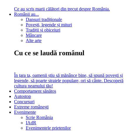
Ce au scris marii călători din trecut despre România.
Românii au...
Dansuri tradiționale
Povești, legende și mituri
Tradiții și obiceiuri
Mâncare
Alte arte
Cu ce se laudă românul
În țara ta, oamenii știu să mănânce bine, să spună povești și
legende, să poarte straiele populare, ori să cânte. Descoperă
cultura neamului tău!
Comportament sănătos
Autostop
Concursuri
Extreme românești
Evenimente
Scrie România
IAdR
Evenimentele prietenilor