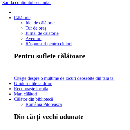
Sari la conținutul secundar
Călătorie
Idei de călătorie
Tur de oraș
Jurnal de călătorie
Aventuri
Răspunsuri pentru cititori
Pentru suflete călătoare
Citește despre o mulțime de locuri deosebite din țara ta.
Ghiduri utile la drum
Recunoaște locația
Mari călători
Călător din bibliotecă
România Pitorească
Din cărți vechi adunate