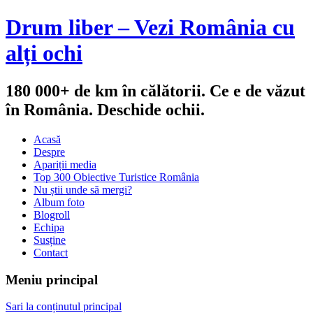
Drum liber – Vezi România cu
alți ochi
180 000+ de km în călătorii. Ce e de văzut
în România. Deschide ochii.
Acasă
Despre
Apariții media
Top 300 Obiective Turistice România
Nu știi unde să mergi?
Album foto
Blogroll
Echipa
Susține
Contact
Meniu principal
Sari la conținutul principal