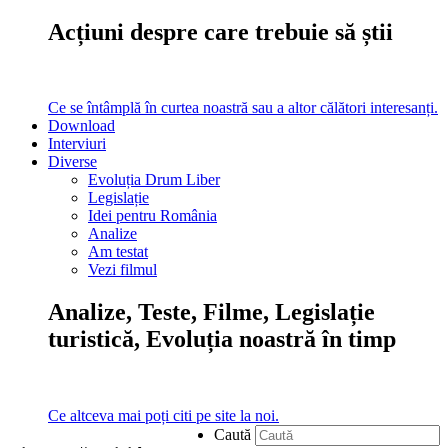
Acțiuni despre care trebuie să știi
Ce se întâmplă în curtea noastră sau a altor călători interesanți.
Download
Interviuri
Diverse
Evoluția Drum Liber
Legislație
Idei pentru România
Analize
Am testat
Vezi filmul
Analize, Teste, Filme, Legislație
turistică, Evoluția noastră în timp
Ce altceva mai poți citi pe site la noi.
Caută