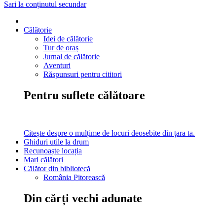
Sari la conținutul secundar
Călătorie
Idei de călătorie
Tur de oraș
Jurnal de călătorie
Aventuri
Răspunsuri pentru cititori
Pentru suflete călătoare
Citește despre o mulțime de locuri deosebite din țara ta.
Ghiduri utile la drum
Recunoaște locația
Mari călători
Călător din bibliotecă
România Pitorească
Din cărți vechi adunate