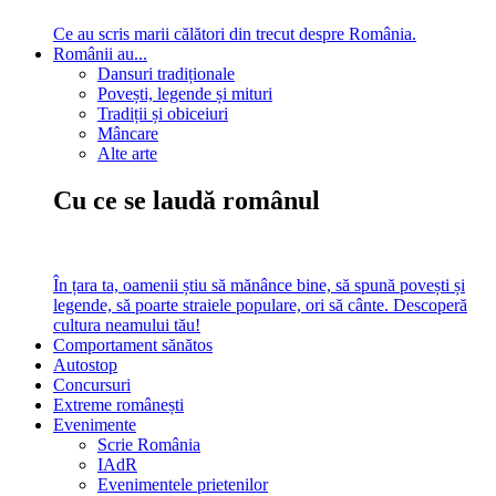
Ce au scris marii călători din trecut despre România.
Românii au...
Dansuri tradiționale
Povești, legende și mituri
Tradiții și obiceiuri
Mâncare
Alte arte
Cu ce se laudă românul
În țara ta, oamenii știu să mănânce bine, să spună povești și
legende, să poarte straiele populare, ori să cânte. Descoperă
cultura neamului tău!
Comportament sănătos
Autostop
Concursuri
Extreme românești
Evenimente
Scrie România
IAdR
Evenimentele prietenilor