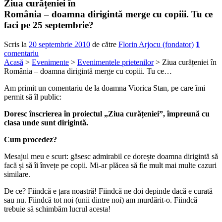
Ziua curățeniei în
România – doamna dirigintă merge cu copiii. Tu ce
faci pe 25 septembrie?
Scris la
20 septembrie 2010
de către
Florin Arjocu (fondator)
1
comentariu
Acasă
>
Evenimente
>
Evenimentele prietenilor
> Ziua curățeniei în
România – doamna dirigintă merge cu copiii. Tu ce…
Am primit un comentariu de la doamna Viorica Stan, pe care îmi
permit să îl public:
Doresc înscrierea în proiectul „Ziua curățeniei”, împreună cu
clasa unde sunt dirigintă.
Cum procedez?
Mesajul meu e scurt: găsesc admirabil ce dorește doamna dirigintă să
facă și să îi învețe pe copii. Mi-ar plăcea să fie mult mai multe cazuri
similare.
De ce? Fiindcă e țara noastră! Fiindcă ne doi depinde dacă e curată
sau nu. Fiindcă tot noi (unii dintre noi) am murdărit-o. Fiindcă
trebuie să schimbăm lucrul acesta!