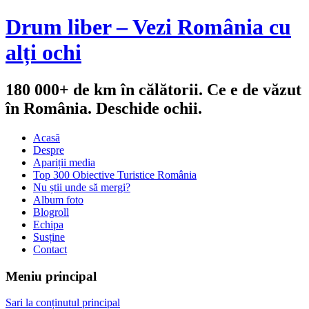
Drum liber – Vezi România cu
alți ochi
180 000+ de km în călătorii. Ce e de văzut
în România. Deschide ochii.
Acasă
Despre
Apariții media
Top 300 Obiective Turistice România
Nu știi unde să mergi?
Album foto
Blogroll
Echipa
Susține
Contact
Meniu principal
Sari la conținutul principal