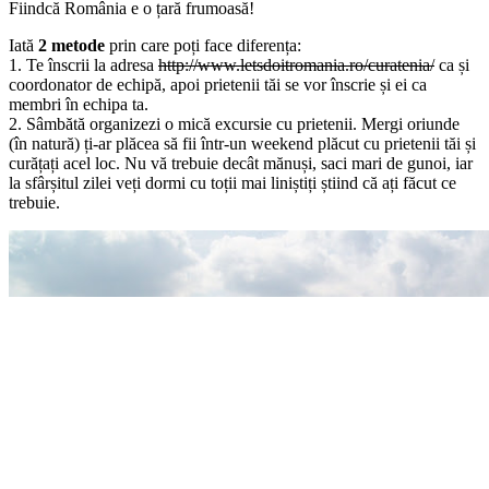
Fiindcă România e o țară frumoasă!
Iată
2 metode
prin care poți face diferența:
1. Te înscrii la adresa
http://www.letsdoitromania.ro/curatenia/
ca și
coordonator de echipă, apoi prietenii tăi se vor înscrie și ei ca
membri în echipa ta.
2. Sâmbătă organizezi o mică excursie cu prietenii. Mergi oriunde
(în natură) ți-ar plăcea să fii într-un weekend plăcut cu prietenii tăi și
curățați acel loc. Nu vă trebuie decât mănuși, saci mari de gunoi, iar
la sfârșitul zilei veți dormi cu toții mai liniștiți știind că ați făcut ce
trebuie.