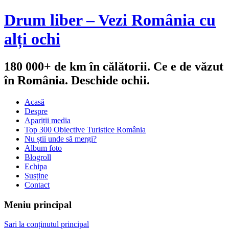
Drum liber – Vezi România cu
alți ochi
180 000+ de km în călătorii. Ce e de văzut
în România. Deschide ochii.
Acasă
Despre
Apariții media
Top 300 Obiective Turistice România
Nu știi unde să mergi?
Album foto
Blogroll
Echipa
Susține
Contact
Meniu principal
Sari la conținutul principal