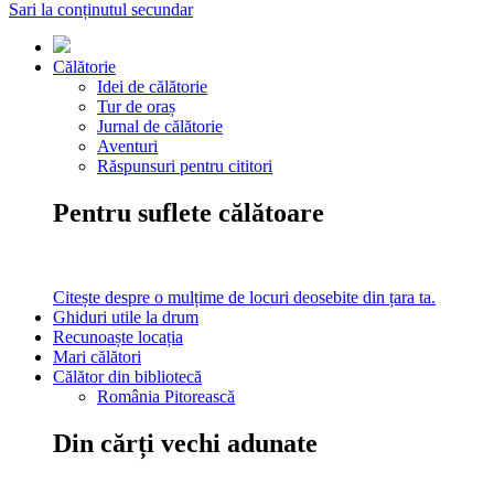
Sari la conținutul secundar
Călătorie
Idei de călătorie
Tur de oraș
Jurnal de călătorie
Aventuri
Răspunsuri pentru cititori
Pentru suflete călătoare
Citește despre o mulțime de locuri deosebite din țara ta.
Ghiduri utile la drum
Recunoaște locația
Mari călători
Călător din bibliotecă
România Pitorească
Din cărți vechi adunate