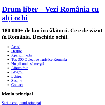
Drum liber – Vezi România cu
alți ochi
180 000+ de km în călătorii. Ce e de văzut
în România. Deschide ochii.
Acasă
Despre
Apariții media
Top 300 Obiective Turistice România
Nu știi unde să mergi?
Album foto
Blogroll
Echipa
Susține
Contact
Meniu principal
Sari la conținutul principal