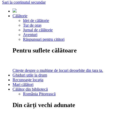
Sari la conținutul secundar
Călătorie
Idei de călătorie
Tur de oraș
Jurnal de călătorie
Aventuri
Răspunsuri pentru cititori
Pentru suflete călătoare
Citește despre o mulțime de locuri deosebite din țara ta.
Ghiduri utile la drum
Recunoaște locația
Mari călători
Călător din bibliotecă
România Pitorească
Din cărți vechi adunate