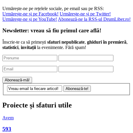
Urmărește-ne pe rețelele sociale, pe email sau pe RSS:
Urmărește-ne și pe Facebook!
Urmărește-ne și pe Twitter!
Urmărește-ne și pe YouTube!
Abonează-ne la RSS-ul DrumLiber.ro!
Newsletter: vreau să fiu primul care află!
Înscrie-te ca să primești
sfaturi nepublicate
,
ghiduri în premieră
,
statistici
,
invitații
la evenimente. Fără spam!
Proiecte și sfaturi utile
Avem
593