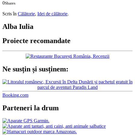
0
Shares
0
0
Scris în
Călătorie
,
Idei de călătorie
.
Alba Iulia
Proiecte recomandate
Ne susțin și susținem:
Booking.com
Parteneri la drum