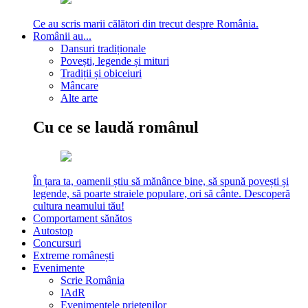
Ce au scris marii călători din trecut despre România.
Românii au...
Dansuri tradiționale
Povești, legende și mituri
Tradiții și obiceiuri
Mâncare
Alte arte
Cu ce se laudă românul
În țara ta, oamenii știu să mănânce bine, să spună povești și
legende, să poarte straiele populare, ori să cânte. Descoperă
cultura neamului tău!
Comportament sănătos
Autostop
Concursuri
Extreme românești
Evenimente
Scrie România
IAdR
Evenimentele prietenilor