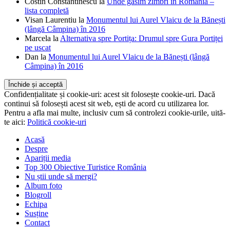
Costin Constantinescu
la
Unde găsim zimbri în România –
lista completă
Visan Laurentiu
la
Monumentul lui Aurel Vlaicu de la Bănești
(lângă Câmpina) în 2016
Marcela
la
Alternativa spre Portița: Drumul spre Gura Portiței
pe uscat
Dan
la
Monumentul lui Aurel Vlaicu de la Bănești (lângă
Câmpina) în 2016
Confidențialitate și cookie-uri: acest sit folosește cookie-uri. Dacă
continui să folosești acest sit web, ești de acord cu utilizarea lor.
Pentru a afla mai multe, inclusiv cum să controlezi cookie-urile, uită-
te aici:
Politică cookie-uri
Acasă
Despre
Apariții media
Top 300 Obiective Turistice România
Nu știi unde să mergi?
Album foto
Blogroll
Echipa
Susține
Contact