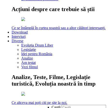
Acțiuni despre care trebuie să știi
Ce se întâmplă în curtea noastră sau a altor călători interesanți.
Download
Interviuri
Diverse
Evoluția Drum Liber
Legislație
Idei pentru România
Analize
Am testat
Vezi filmul
Analize, Teste, Filme, Legislație
turistică, Evoluția noastră în timp
Ce altceva mai poți citi pe site la noi.
Caută