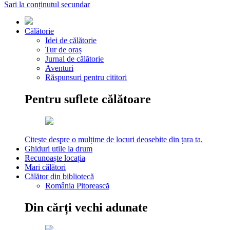
Sari la conținutul secundar
Călătorie
Idei de călătorie
Tur de oraș
Jurnal de călătorie
Aventuri
Răspunsuri pentru cititori
Pentru suflete călătoare
Citește despre o mulțime de locuri deosebite din țara ta.
Ghiduri utile la drum
Recunoaște locația
Mari călători
Călător din bibliotecă
România Pitorească
Din cărți vechi adunate