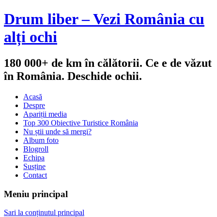
Drum liber – Vezi România cu
alți ochi
180 000+ de km în călătorii. Ce e de văzut
în România. Deschide ochii.
Acasă
Despre
Apariții media
Top 300 Obiective Turistice România
Nu știi unde să mergi?
Album foto
Blogroll
Echipa
Susține
Contact
Meniu principal
Sari la conținutul principal