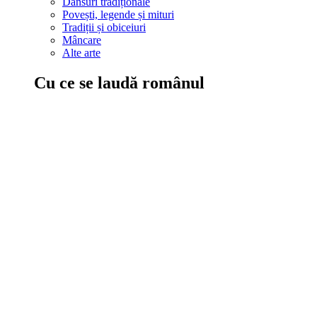
Dansuri tradiționale
Povești, legende și mituri
Tradiții și obiceiuri
Mâncare
Alte arte
Cu ce se laudă românul
În țara ta, oamenii știu să mănânce bine, să spună povești și leg
Comportament sănătos
Autostop
Concursuri
Extreme românești
Evenimente
Scrie România
IAdR
Evenimentele prietenilor
Acțiuni despre care trebuie să știi