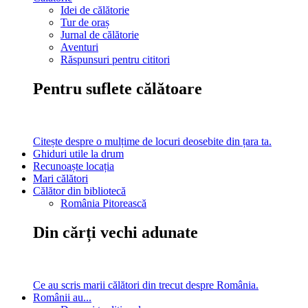
Idei de călătorie
Tur de oraș
Jurnal de călătorie
Aventuri
Răspunsuri pentru cititori
Pentru suflete călătoare
Citește despre o mulțime de locuri deosebite din țara ta.
Ghiduri utile la drum
Recunoaște locația
Mari călători
Călător din bibliotecă
România Pitorească
Din cărți vechi adunate
Ce au scris marii călători din trecut despre România.
Românii au...