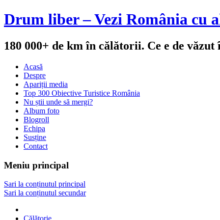
Drum liber – Vezi România cu al
180 000+ de km în călătorii. Ce e de văzut
Acasă
Despre
Apariții media
Top 300 Obiective Turistice România
Nu știi unde să mergi?
Album foto
Blogroll
Echipa
Susține
Contact
Meniu principal
Sari la conținutul principal
Sari la conținutul secundar
Călătorie