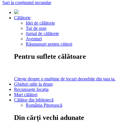
Sari la conținutul secundar
Călătorie
Idei de călătorie
Tur de oraș
Jurnal de călătorie
Aventuri
Răspunsuri pentru cititori
Pentru suflete călătoare
Citește despre o mulțime de locuri deosebite din țara ta.
Ghiduri utile la drum
Recunoaște locația
Mari călători
Călător din bibliotecă
România Pitorească
Din cărți vechi adunate