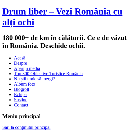
Drum liber – Vezi România cu
alți ochi
180 000+ de km în călătorii. Ce e de văzut
în România. Deschide ochii.
Acasă
Despre
Apariții media
Top 300 Obiective Turistice România
Nu știi unde să mergi?
Album foto
Blogroll
Echipa
Susține
Contact
Meniu principal
Sari la conținutul principal