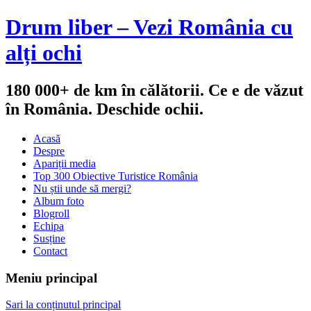
Drum liber – Vezi România cu
alți ochi
180 000+ de km în călătorii. Ce e de văzut
în România. Deschide ochii.
Acasă
Despre
Apariții media
Top 300 Obiective Turistice România
Nu știi unde să mergi?
Album foto
Blogroll
Echipa
Susține
Contact
Meniu principal
Sari la conținutul principal