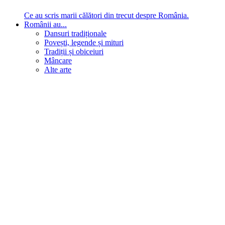
Ce au scris marii călători din trecut despre România.
Românii au...
Dansuri tradiționale
Povești, legende și mituri
Tradiții și obiceiuri
Mâncare
Alte arte
Cu ce se laudă românul
În țara ta, oamenii știu să mănânce bine, să spună povești și
legende, să poarte straiele populare, ori să cânte. Descoperă
cultura neamului tău!
Comportament sănătos
Autostop
Concursuri
Extreme românești
Evenimente
Scrie România
IAdR
Evenimentele prietenilor