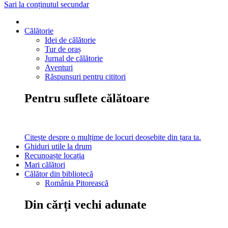
Sari la conținutul secundar
Călătorie
Idei de călătorie
Tur de oraș
Jurnal de călătorie
Aventuri
Răspunsuri pentru cititori
Pentru suflete călătoare
Citește despre o mulțime de locuri deosebite din țara ta.
Ghiduri utile la drum
Recunoaște locația
Mari călători
Călător din bibliotecă
România Pitorească
Din cărți vechi adunate