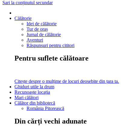
Sari la conținutul secundar
Călătorie
Idei de călătorie
Tur de oraș
Jurnal de călătorie
Aventuri
Răspunsuri pentru cititori
Pentru suflete călătoare
Citește despre o mulțime de locuri deosebite din țara ta.
Ghiduri utile la drum
Recunoaște locația
Mari călători
Călător din bibliotecă
România Pitorească
Din cărți vechi adunate