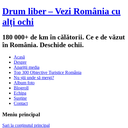
Drum liber – Vezi România cu
alți ochi
180 000+ de km în călătorii. Ce e de văzut
în România. Deschide ochii.
Acasă
Despre
Apariții media
Top 300 Obiective Turistice România
Nu știi unde să mergi?
Album foto
Blogroll
Echipa
Susține
Contact
Meniu principal
Sari la conținutul principal