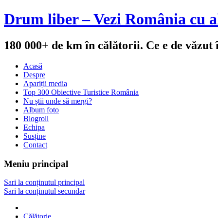
Drum liber – Vezi România cu al
180 000+ de km în călătorii. Ce e de văzut
Acasă
Despre
Apariții media
Top 300 Obiective Turistice România
Nu știi unde să mergi?
Album foto
Blogroll
Echipa
Susține
Contact
Meniu principal
Sari la conținutul principal
Sari la conținutul secundar
Călătorie