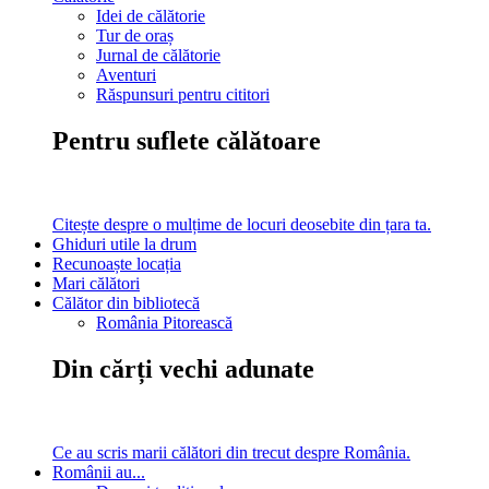
Idei de călătorie
Tur de oraș
Jurnal de călătorie
Aventuri
Răspunsuri pentru cititori
Pentru suflete călătoare
Citește despre o mulțime de locuri deosebite din țara ta.
Ghiduri utile la drum
Recunoaște locația
Mari călători
Călător din bibliotecă
România Pitorească
Din cărți vechi adunate
Ce au scris marii călători din trecut despre România.
Românii au...