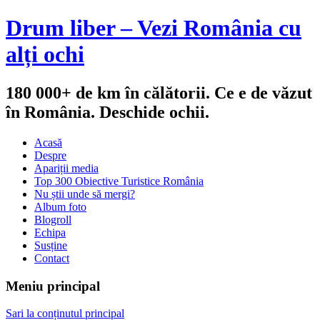
Drum liber – Vezi România cu
alți ochi
180 000+ de km în călătorii. Ce e de văzut
în România. Deschide ochii.
Acasă
Despre
Apariții media
Top 300 Obiective Turistice România
Nu știi unde să mergi?
Album foto
Blogroll
Echipa
Susține
Contact
Meniu principal
Sari la conținutul principal