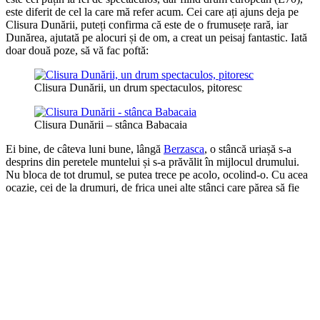
este diferit de cel la care mă refer acum. Cei care ați ajuns deja pe
Clisura Dunării, puteți confirma că este de o frumusețe rară, iar
Dunărea, ajutată pe alocuri și de om, a creat un peisaj fantastic. Iată
doar două poze, să vă fac poftă:
Clisura Dunării, un drum spectaculos, pitoresc
Clisura Dunării – stânca Babacaia
Ei bine, de câteva luni bune, lângă
Berzasca
, o stâncă uriașă s-a
desprins din peretele muntelui și s-a prăvălit în mijlocul drumului.
Nu bloca de tot drumul, se putea trece pe acolo, ocolind-o. Cu acea
ocazie, cei de la drumuri, de frica unei alte stânci care părea să fie
instabilă și care ar fi putut cădea, au luat decizia să închidă oficial
drumul în acel punct, după satul Berzasca (pe sensul spre Orșova).
Și bine a fost închis, iar cum timpul nu iartă, luni de zile au trecut și
drumul nostru a rămas închis în mod oficial.
Și care e știrea?
Știrea este proaspătă, că al nostru frumos drum de
pe Clisura Dunării se redeschide. Pun o steluță la acest titlu pentru
că s-ar putea să mai rămână o vreme închis oficial, până reușesc să
curețe complet acea porțiune, dar este evident că traficul va putea fi
reluat în condiții aproape normale în puțin timp.