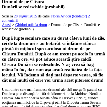
Drumul de pe Clisura
Dunării se redeschide (probabil)
Scris la
28 august 2015
de către
Florin Arjocu (fondator)
2
comentarii
Acasă
>
Ghiduri utile la drum
> Drumul de pe Clisura Dunării se
redeschide (probabil)
După lupte seculare care au durat câteva luni de zile,
cei de la drumuri s-au hotărât să înlăture stânca
picată în mijlocul spectaculosului drum de pe
Clisura Dunării. După ce am trecut pe acolo în urmă
cu câteva ore, vă pot aduce această știre caldă:
Clisura Dunării se redeschide
. N-aș vrea să bag
mâna în foc, dar cam așa arată realitatea de la fața
locului. Vă îndemn să dați mai departe vestea, să fie
cât mai mulți cei care vor urma acest pitoresc drum!
Unul dintre cele mai frumoase drumuri ale țării merge în paralel cu
Dunărea pe o distanță de 100 de kilometri, de la Moldova Nouă la
Orșova. Mă refer doar la bucata până la Orșova (DN57), fiindcă
porțiunea mai mică de la Orșova și până la Drobeta Turnu Severin
este cel puțin la fel de spectaculos, dar fiind drum european (E70),