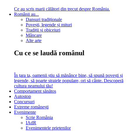
Ce au scris marii călători din trecut despre România.
Românii au...
Dansuri tradiționale
Povești, legende și mituri
Tradiții și obiceiuri
Mâncare
Alte arte
Cu ce se laudă românul
În țara ta, oamenii știu să mănânce bine, să spună povești și
legende, să poarte straiele populare, ori să cânte. Descoperă
cultura neamului tău!
Comportament sănătos
Autostop
Concursuri
Extreme românești
Evenimente
Scrie România
IAdR
Evenimentele prietenilor