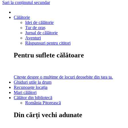
Sari la conținutul secundar
Călătorie
Idei de călătorie
Tur de oraș
Jurnal de călătorie
Aventuri
Răspunsuri pentru cititori
Pentru suflete călătoare
Citește despre o mulțime de locuri deosebite din țara ta.
Ghiduri utile la drum
Recunoaște locația
Mari călători
Călător din bibliotecă
România Pitorească
Din cărți vechi adunate