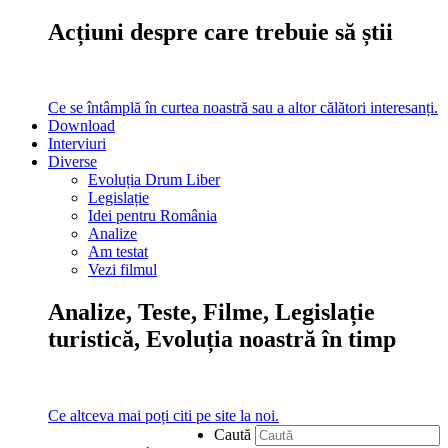
Acțiuni despre care trebuie să știi
Ce se întâmplă în curtea noastră sau a altor călători interesanți.
Download
Interviuri
Diverse
Evoluția Drum Liber
Legislație
Idei pentru România
Analize
Am testat
Vezi filmul
Analize, Teste, Filme, Legislație
turistică, Evoluția noastră în timp
Ce altceva mai poți citi pe site la noi.
Caută