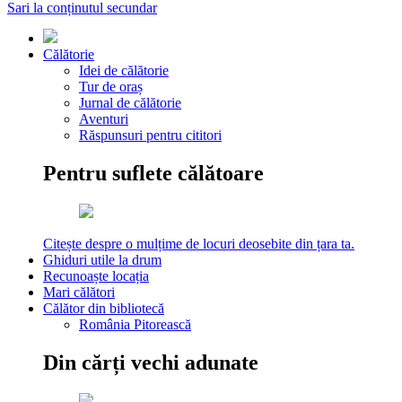
Sari la conținutul secundar
Călătorie
Idei de călătorie
Tur de oraș
Jurnal de călătorie
Aventuri
Răspunsuri pentru cititori
Pentru suflete călătoare
Citește despre o mulțime de locuri deosebite din țara ta.
Ghiduri utile la drum
Recunoaște locația
Mari călători
Călător din bibliotecă
România Pitorească
Din cărți vechi adunate