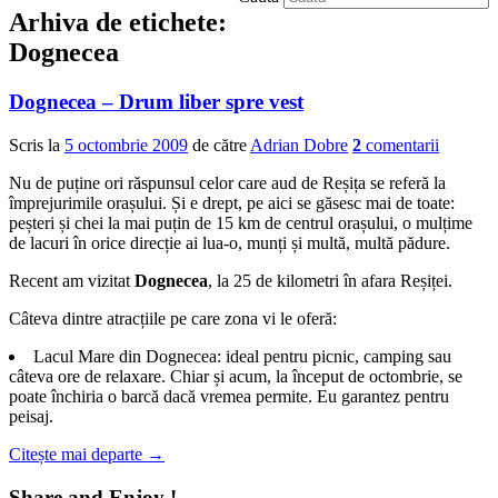
Arhiva de etichete:
Dognecea
Dognecea – Drum liber spre vest
Scris la
5 octombrie 2009
de către
Adrian Dobre
2
comentarii
Nu de puține ori răspunsul celor care aud de Reșița se referă la
împrejurimile orașului. Și e drept, pe aici se găsesc mai de toate:
peșteri și chei la mai puțin de 15 km de centrul orașului, o mulțime
de lacuri în orice direcție ai lua-o, munți și multă, multă pădure.
Recent am vizitat
Dognecea
, la 25 de kilometri în afara Reșiței.
Câteva dintre atracțiile pe care zona vi le oferă:
Lacul Mare din Dognecea: ideal pentru picnic, camping sau
câteva ore de relaxare. Chiar și acum, la început de octombrie, se
poate închiria o barcă dacă vremea permite. Eu garantez pentru
peisaj.
Citește mai departe
→
Share and Enjoy !