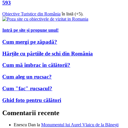
Obiective Turistice din România
în listă (+5).
Intră pe site și propune unul!
Cum mergi pe zăpadă?
Hărțile cu pârtiile de schi din România
Cum mă îmbrac în călătorii?
Cum aleg un rucsac?
Cum "fac" rucsacul?
Ghid foto pentru călători
Comentarii recente
Enescu Dan
la
Monumentul lui Aurel Vlaicu de la Bănești
(lângă Câmpina) în 2016
Costin Constantinescu
la
Unde găsim zimbri în România –