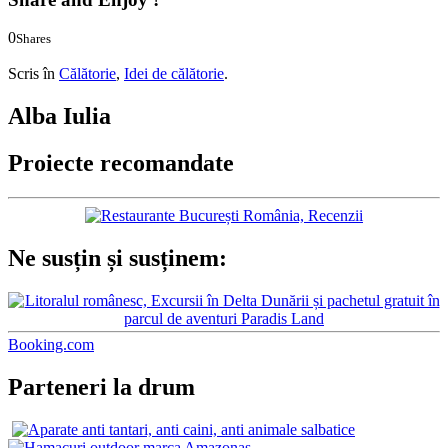
0
Shares
0
0
Scris în
Călătorie
,
Idei de călătorie
.
Alba Iulia
Proiecte recomandate
Ne susțin și susținem:
Booking.com
Parteneri la drum