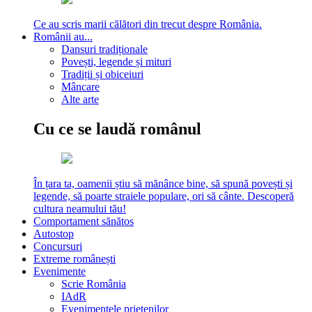
Ce au scris marii călători din trecut despre România.
Românii au...
Dansuri tradiționale
Povești, legende și mituri
Tradiții și obiceiuri
Mâncare
Alte arte
Cu ce se laudă românul
În țara ta, oamenii știu să mănânce bine, să spună povești și
legende, să poarte straiele populare, ori să cânte. Descoperă
cultura neamului tău!
Comportament sănătos
Autostop
Concursuri
Extreme românești
Evenimente
Scrie România
IAdR
Evenimentele prietenilor