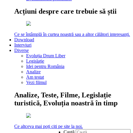
Acțiuni despre care trebuie să știi
Ce se întâmplă în curtea noastră sau a altor călători interesanți.
Download
Interviuri
Diverse
Evoluția Drum Liber
Legislație
Idei pentru România
Analize
Am testat
Vezi filmul
Analize, Teste, Filme, Legislație
turistică, Evoluția noastră în timp
Ce altceva mai poți citi pe site la noi.
Caută