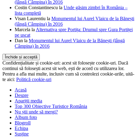
lista completă
Visan Laurentiu
la
Monumentul lui Aurel Vlaicu de la Bănești
(lângă Câmpina) în 2016
Marcela
la
Alternativa spre Portița: Drumul spre Gura Portiței
pe uscat
Dan
la
Monumentul lui Aurel Vlaicu de la Bănești (lângă
Câmpina) în 2016
Confidențialitate și cookie-uri: acest sit folosește cookie-uri. Dacă
continui să folosești acest sit web, ești de acord cu utilizarea lor.
Pentru a afla mai multe, inclusiv cum să controlezi cookie-urile, uită-
te aici:
Politică cookie-uri
Acasă
Despre
Apariții media
Top 300 Obiective Turistice România
Nu știi unde să mergi?
Album foto
Blogroll
Echipa
Susține
Contact