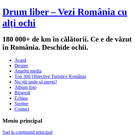
Drum liber – Vezi România cu
alți ochi
180 000+ de km în călătorii. Ce e de văzut
în România. Deschide ochii.
Acasă
Despre
Apariții media
Top 300 Obiective Turistice România
Nu știi unde să mergi?
Album foto
Blogroll
Echipa
Susține
Contact
Meniu principal
Sari la conținutul principal