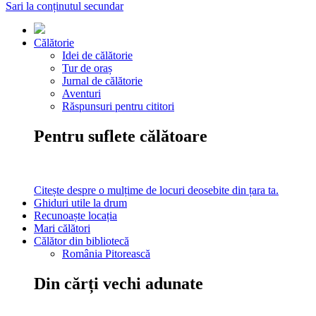
Sari la conținutul secundar
Călătorie
Idei de călătorie
Tur de oraș
Jurnal de călătorie
Aventuri
Răspunsuri pentru cititori
Pentru suflete călătoare
Citește despre o mulțime de locuri deosebite din țara ta.
Ghiduri utile la drum
Recunoaște locația
Mari călători
Călător din bibliotecă
România Pitorească
Din cărți vechi adunate