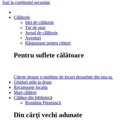
Sari la conținutul secundar
Călătorie
Idei de călătorie
Tur de oraș
Jurnal de călătorie
Aventuri
Răspunsuri pentru cititori
Pentru suflete călătoare
Citește despre o mulțime de locuri deosebite din țara ta.
Ghiduri utile la drum
Recunoaște locația
Mari călători
Călător din bibliotecă
România Pitorească
Din cărți vechi adunate