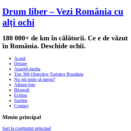
Drum liber – Vezi România cu
alți ochi
180 000+ de km în călătorii. Ce e de văzut
în România. Deschide ochii.
Acasă
Despre
Apariții media
Top 300 Obiective Turistice România
Nu știi unde să mergi?
Album foto
Blogroll
Echipa
Susține
Contact
Meniu principal
Sari la conținutul principal