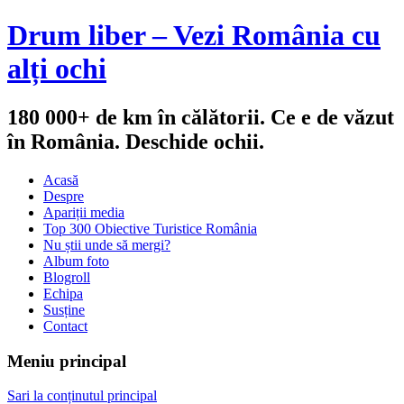
Drum liber – Vezi România cu
alți ochi
180 000+ de km în călătorii. Ce e de văzut
în România. Deschide ochii.
Acasă
Despre
Apariții media
Top 300 Obiective Turistice România
Nu știi unde să mergi?
Album foto
Blogroll
Echipa
Susține
Contact
Meniu principal
Sari la conținutul principal