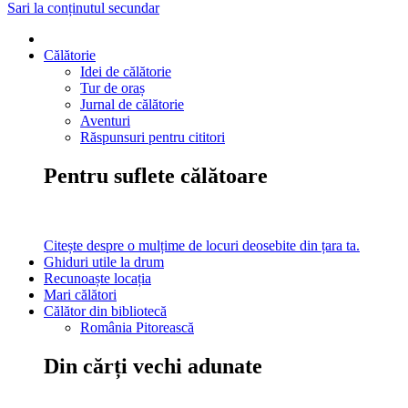
Sari la conținutul secundar
Călătorie
Idei de călătorie
Tur de oraș
Jurnal de călătorie
Aventuri
Răspunsuri pentru cititori
Pentru suflete călătoare
Citește despre o mulțime de locuri deosebite din țara ta.
Ghiduri utile la drum
Recunoaște locația
Mari călători
Călător din bibliotecă
România Pitorească
Din cărți vechi adunate