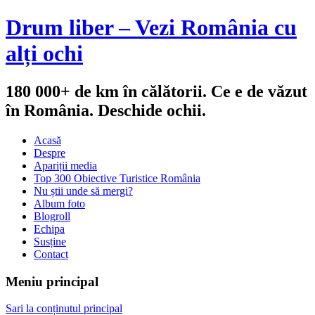
Drum liber – Vezi România cu
alți ochi
180 000+ de km în călătorii. Ce e de văzut
în România. Deschide ochii.
Acasă
Despre
Apariții media
Top 300 Obiective Turistice România
Nu știi unde să mergi?
Album foto
Blogroll
Echipa
Susține
Contact
Meniu principal
Sari la conținutul principal