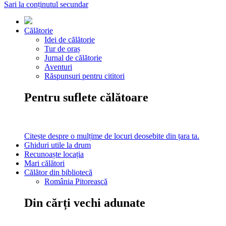
Sari la conținutul secundar
Călătorie
Idei de călătorie
Tur de oraș
Jurnal de călătorie
Aventuri
Răspunsuri pentru cititori
Pentru suflete călătoare
Citește despre o mulțime de locuri deosebite din țara ta.
Ghiduri utile la drum
Recunoaște locația
Mari călători
Călător din bibliotecă
România Pitorească
Din cărți vechi adunate