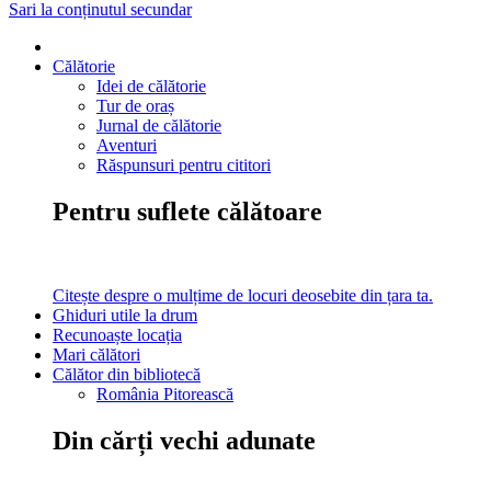
Sari la conținutul secundar
Călătorie
Idei de călătorie
Tur de oraș
Jurnal de călătorie
Aventuri
Răspunsuri pentru cititori
Pentru suflete călătoare
Citește despre o mulțime de locuri deosebite din țara ta.
Ghiduri utile la drum
Recunoaște locația
Mari călători
Călător din bibliotecă
România Pitorească
Din cărți vechi adunate