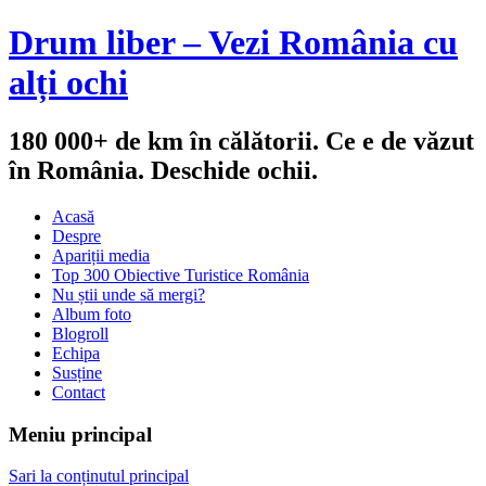
Drum liber – Vezi România cu
alți ochi
180 000+ de km în călătorii. Ce e de văzut
în România. Deschide ochii.
Acasă
Despre
Apariții media
Top 300 Obiective Turistice România
Nu știi unde să mergi?
Album foto
Blogroll
Echipa
Susține
Contact
Meniu principal
Sari la conținutul principal