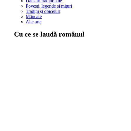
Dansuri tradiționale
Povești, legende și mituri
Tradiții și obiceiuri
Mâncare
Alte arte
Cu ce se laudă românul
În țara ta, oamenii știu să mănânce bine, să spună povești și leg
Comportament sănătos
Autostop
Concursuri
Extreme românești
Evenimente
Scrie România
IAdR
Evenimentele prietenilor
Acțiuni despre care trebuie să știi