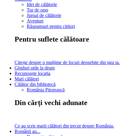
Idei de călătorie
Tur de oraș
Jurnal de călătorie
Aventuri
Răspunsuri pentru cititori
Pentru suflete călătoare
Citește despre o mulțime de locuri deosebite din țara ta.
Ghiduri utile la drum
Recunoaște locația
Mari călători
Călător din bibliotecă
România Pitorească
Din cărți vechi adunate
Ce au scris marii călători din trecut despre România.
Românii au...