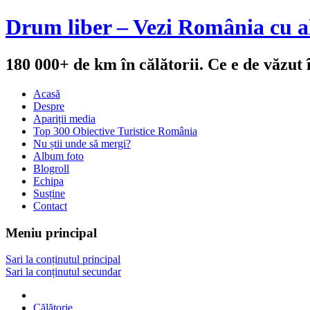
Drum liber – Vezi România cu al
180 000+ de km în călătorii. Ce e de văzut
Acasă
Despre
Apariții media
Top 300 Obiective Turistice România
Nu știi unde să mergi?
Album foto
Blogroll
Echipa
Susține
Contact
Meniu principal
Sari la conținutul principal
Sari la conținutul secundar
Călătorie