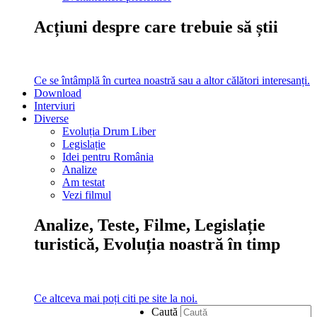
Acțiuni despre care trebuie să știi
Ce se întâmplă în curtea noastră sau a altor călători interesanți.
Download
Interviuri
Diverse
Evoluția Drum Liber
Legislație
Idei pentru România
Analize
Am testat
Vezi filmul
Analize, Teste, Filme, Legislație
turistică, Evoluția noastră în timp
Ce altceva mai poți citi pe site la noi.
Caută