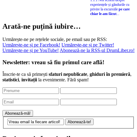
1.1.1 Noi scriem despre
experiențele și gândurile cu
privire la excursiile
pe care
chiar le-am făcut
...
Arată-ne puțină iubire…
Urmărește-ne pe rețelele sociale, pe email sau pe RSS:
Urmărește-ne și pe Facebook!
Urmărește-ne și pe Twitter!
Urmărește-ne și pe YouTube!
Abonează-ne la RSS-ul DrumLiber.ro!
Newsletter: vreau să fiu primul care află!
Înscrie-te ca să primești
sfaturi nepublicate
,
ghiduri în premieră
,
statistici
,
invitații
la evenimente. Fără spam!