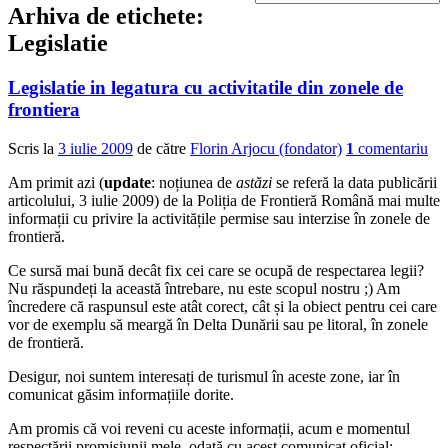
Arhiva de etichete:
Legislatie
Legislatie in legatura cu activitatile din zonele de
frontiera
Scris la
3 iulie 2009
de către
Florin Arjocu (fondator)
1
comentariu
Am primit azi (
update
: noțiunea de
astăzi
se referă la data publicării
articolului, 3 iulie 2009) de la Poliția de Frontieră Română mai multe
informații cu privire la activitățile permise sau interzise în zonele de
frontieră.
Ce sursă mai bună decât fix cei care se ocupă de respectarea legii?
Nu răspundeți la această întrebare, nu este scopul nostru ;) Am
încredere că raspunsul este atât corect, cât și la obiect pentru cei care
vor de exemplu să meargă în Delta Dunării sau pe litoral, în zonele
de frontieră.
Desigur, noi suntem interesați de turismul în aceste zone, iar în
comunicat găsim informațiile dorite.
Am promis că voi reveni cu aceste informații, acum e momentul
respectării promisiunii mele, odată cu acest comunicat oficial: