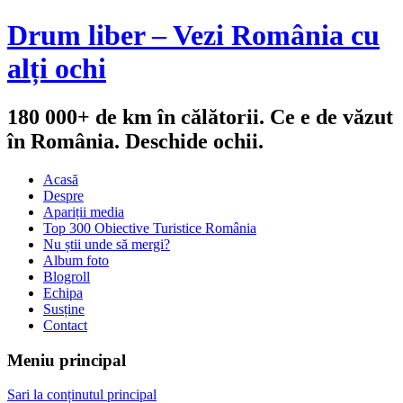
Drum liber – Vezi România cu
alți ochi
180 000+ de km în călătorii. Ce e de văzut
în România. Deschide ochii.
Acasă
Despre
Apariții media
Top 300 Obiective Turistice România
Nu știi unde să mergi?
Album foto
Blogroll
Echipa
Susține
Contact
Meniu principal
Sari la conținutul principal