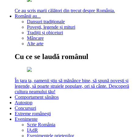
Ce au scris marii călători din trecut despre România.
Românii au...
Dansuri tradiționale
Povești, legende și mituri
Tradiții și obiceiuri
Mâncare
Alte arte
Cu ce se laudă românul
În țara ta, oamenii știu să mănânce bine, să spună povești și
legende, să poarte straiele populare, ori să cânte. Descoperă
cultura neamului tău!
Comportament sănătos
Autostop
Concursuri
Extreme românești
Evenimente
Scrie România
IAdR
Evenimentele prietenilor