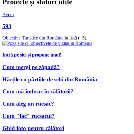
Proiecte și sfaturi utile
Avem
593
Obiective Turistice din România
în listă (+5).
Intră pe site și propune unul!
Cum mergi pe zăpadă?
Hărțile cu pârtiile de schi din România
Cum mă îmbrac în călătorii?
Cum aleg un rucsac?
Cum "fac" rucsacul?
Ghid foto pentru călători