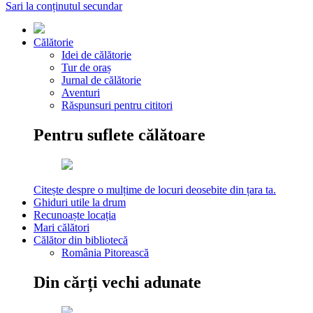
Sari la conținutul secundar
Călătorie
Idei de călătorie
Tur de oraș
Jurnal de călătorie
Aventuri
Răspunsuri pentru cititori
Pentru suflete călătoare
Citește despre o mulțime de locuri deosebite din țara ta.
Ghiduri utile la drum
Recunoaște locația
Mari călători
Călător din bibliotecă
România Pitorească
Din cărți vechi adunate