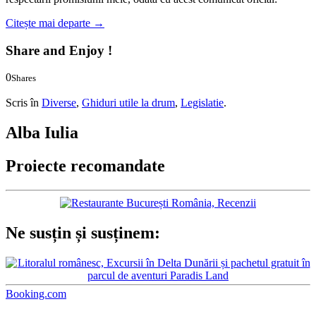
Citește mai departe
→
Share and Enjoy !
0
Shares
0
0
Scris în
Diverse
,
Ghiduri utile la drum
,
Legislatie
.
Alba Iulia
Proiecte recomandate
Ne susțin și susținem:
Booking.com