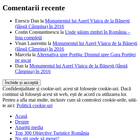
Comentarii recente
Enescu Dan
la
Monumentul lui Aurel Vlaicu de la Bănești
(lângă Câmpina) în 2016
Costin Constantinescu
la
Unde găsim zimbri în România –
lista completă
Visan Laurentiu
la
Monumentul lui Aurel Vlaicu de la Bănești
(lângă Câmpina) în 2016
Marcela
la
Alternativa spre Portița: Drumul spre Gura Portiței
pe uscat
Dan
la
Monumentul lui Aurel Vlaicu de la Bănești (lângă
Câmpina) în 2016
Confidențialitate și cookie-uri: acest sit folosește cookie-uri. Dacă
continui să folosești acest sit web, ești de acord cu utilizarea lor.
Pentru a afla mai multe, inclusiv cum să controlezi cookie-urile, uită-
te aici:
Politică cookie-uri
Acasă
Despre
Apariții media
Top 300 Obiective Turistice România
Nu știi unde să mergi?