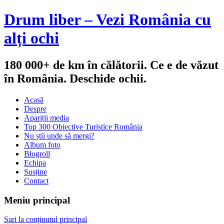
Drum liber – Vezi România cu
alți ochi
180 000+ de km în călătorii. Ce e de văzut
în România. Deschide ochii.
Acasă
Despre
Apariții media
Top 300 Obiective Turistice România
Nu știi unde să mergi?
Album foto
Blogroll
Echipa
Susține
Contact
Meniu principal
Sari la conținutul principal