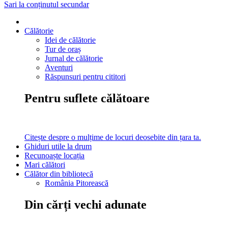
Sari la conținutul secundar
Călătorie
Idei de călătorie
Tur de oraș
Jurnal de călătorie
Aventuri
Răspunsuri pentru cititori
Pentru suflete călătoare
Citește despre o mulțime de locuri deosebite din țara ta.
Ghiduri utile la drum
Recunoaște locația
Mari călători
Călător din bibliotecă
România Pitorească
Din cărți vechi adunate