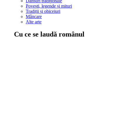
Dansuri tradiționale
Povești, legende și mituri
Tradiții și obiceiuri
Mâncare
Alte arte
Cu ce se laudă românul
În țara ta, oamenii știu să mănânce bine, să spună povești și leg
Comportament sănătos
Autostop
Concursuri
Extreme românești
Evenimente
Scrie România
IAdR
Evenimentele prietenilor
Acțiuni despre care trebuie să știi