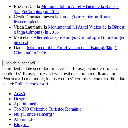
Enescu Dan
la
Monumentul lui Aurel Vlaicu de la Bănești
(lângă Câmpina) în 2016
Costin Constantinescu
la
Unde găsim zimbri în România –
lista completă
Visan Laurentiu
la
Monumentul lui Aurel Vlaicu de la Bănești
(lângă Câmpina) în 2016
Marcela
la
Alternativa spre Portița: Drumul spre Gura Portiței
pe uscat
Dan
la
Monumentul lui Aurel Vlaicu de la Bănești (lângă
Câmpina) în 2016
Confidențialitate și cookie-uri: acest sit folosește cookie-uri. Dacă
continui să folosești acest sit web, ești de acord cu utilizarea lor.
Pentru a afla mai multe, inclusiv cum să controlezi cookie-urile, uită-
te aici:
Politică cookie-uri
Acasă
Despre
Apariții media
Top 300 Obiective Turistice România
Nu știi unde să mergi?
Album foto
Blogroll