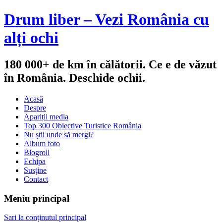
Drum liber – Vezi România cu
alți ochi
180 000+ de km în călătorii. Ce e de văzut
în România. Deschide ochii.
Acasă
Despre
Apariții media
Top 300 Obiective Turistice România
Nu știi unde să mergi?
Album foto
Blogroll
Echipa
Susține
Contact
Meniu principal
Sari la conținutul principal