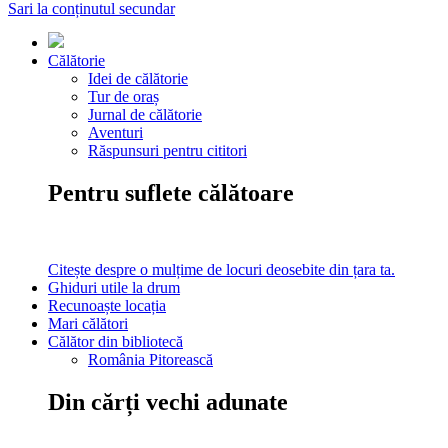
Sari la conținutul secundar
Călătorie
Idei de călătorie
Tur de oraș
Jurnal de călătorie
Aventuri
Răspunsuri pentru cititori
Pentru suflete călătoare
Citește despre o mulțime de locuri deosebite din țara ta.
Ghiduri utile la drum
Recunoaște locația
Mari călători
Călător din bibliotecă
România Pitorească
Din cărți vechi adunate