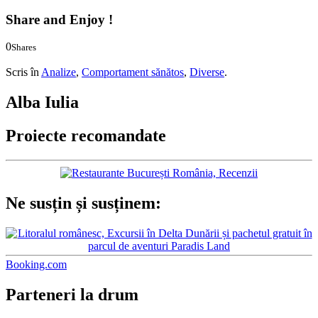
Share and Enjoy !
0
Shares
0
0
Scris în
Analize
,
Comportament sănătos
,
Diverse
.
Alba Iulia
Proiecte recomandate
Ne susțin și susținem:
Booking.com
Parteneri la drum