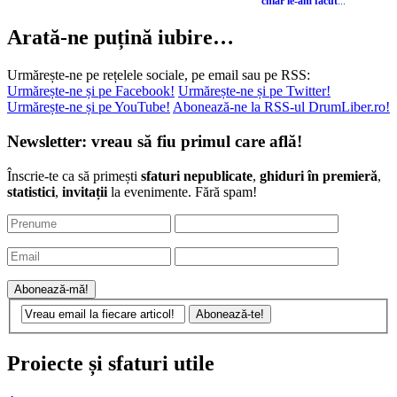
chiar le-am făcut
...
Arată-ne puțină iubire…
Urmărește-ne pe rețelele sociale, pe email sau pe RSS:
Urmărește-ne și pe Facebook!
Urmărește-ne și pe Twitter!
Urmărește-ne și pe YouTube!
Abonează-ne la RSS-ul DrumLiber.ro!
Newsletter: vreau să fiu primul care află!
Înscrie-te ca să primești
sfaturi nepublicate
,
ghiduri în premieră
,
statistici
,
invitații
la evenimente. Fără spam!
Proiecte și sfaturi utile