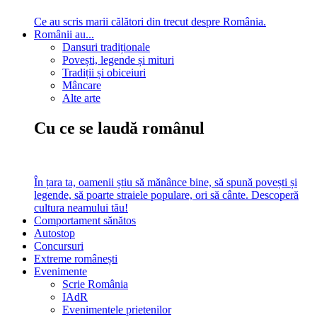
Ce au scris marii călători din trecut despre România.
Românii au...
Dansuri tradiționale
Povești, legende și mituri
Tradiții și obiceiuri
Mâncare
Alte arte
Cu ce se laudă românul
În țara ta, oamenii știu să mănânce bine, să spună povești și
legende, să poarte straiele populare, ori să cânte. Descoperă
cultura neamului tău!
Comportament sănătos
Autostop
Concursuri
Extreme românești
Evenimente
Scrie România
IAdR
Evenimentele prietenilor