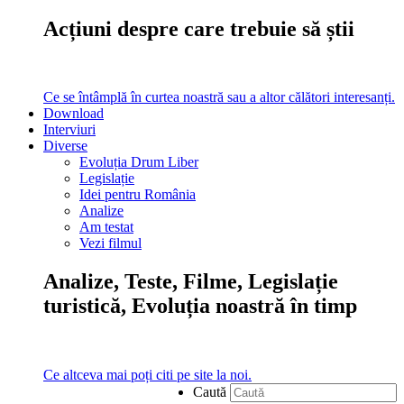
Acțiuni despre care trebuie să știi
Ce se întâmplă în curtea noastră sau a altor călători interesanți.
Download
Interviuri
Diverse
Evoluția Drum Liber
Legislație
Idei pentru România
Analize
Am testat
Vezi filmul
Analize, Teste, Filme, Legislație
turistică, Evoluția noastră în timp
Ce altceva mai poți citi pe site la noi.
Caută