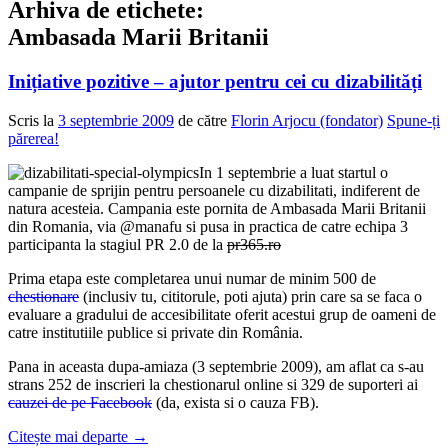
Arhiva de etichete:
Ambasada Marii Britanii
Inițiative pozitive – ajutor pentru cei cu dizabilități
Scris la
3 septembrie 2009
de către
Florin Arjocu (fondator)
Spune-ți
părerea!
In 1 septembrie a luat startul o
campanie de sprijin pentru persoanele cu dizabilitati, indiferent de
natura acesteia. Campania este pornita de Ambasada Marii Britanii
din Romania, via @manafu si pusa in practica de catre echipa 3
participanta la stagiul PR 2.0 de la
pr365.ro
Prima etapa este completarea unui numar de minim 500 de
chestionare
(inclusiv tu, cititorule, poti ajuta) prin care sa se faca o
evaluare a gradului de accesibilitate oferit acestui grup de oameni de
catre institutiile publice si private din România.
Pana in aceasta dupa-amiaza (3 septembrie 2009), am aflat ca s-au
strans 252 de inscrieri la chestionarul online si 329 de suporteri ai
cauzei de pe Facebook
(da, exista si o cauza FB).
Citește mai departe
→