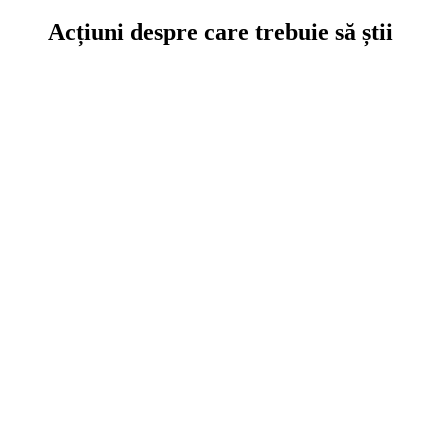
Acțiuni despre care trebuie să știi
Ce se întâmplă în curtea noastră sau a altor călători interesanți.
Download
Interviuri
Diverse
Evoluția Drum Liber
Legislație
Idei pentru România
Analize
Am testat
Vezi filmul
Analize, Teste, Filme, Legislație
turistică, Evoluția noastră în timp
Ce altceva mai poți citi pe site la noi.
Caută