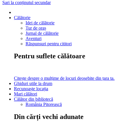
Sari la conținutul secundar
Călătorie
Idei de călătorie
Tur de oraș
Jurnal de călătorie
Aventuri
Răspunsuri pentru cititori
Pentru suflete călătoare
Citește despre o mulțime de locuri deosebite din țara ta.
Ghiduri utile la drum
Recunoaște locația
Mari călători
Călător din bibliotecă
România Pitorească
Din cărți vechi adunate