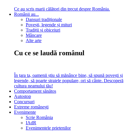
Ce au scris marii călători din trecut despre România.
Românii au...
Dansuri tradiționale
Povești, legende și mituri
Tradiții și obiceiuri
Mâncare
Alte arte
Cu ce se laudă românul
În țara ta, oamenii știu să mănânce bine, să spună povești și
legende, să poarte straiele populare, ori să cânte. Descoperă
cultura neamului tău!
Comportament sănătos
Autostop
Concursuri
Extreme românești
Evenimente
Scrie România
IAdR
Evenimentele prietenilor