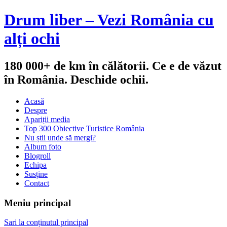
Drum liber – Vezi România cu
alți ochi
180 000+ de km în călătorii. Ce e de văzut
în România. Deschide ochii.
Acasă
Despre
Apariții media
Top 300 Obiective Turistice România
Nu știi unde să mergi?
Album foto
Blogroll
Echipa
Susține
Contact
Meniu principal
Sari la conținutul principal