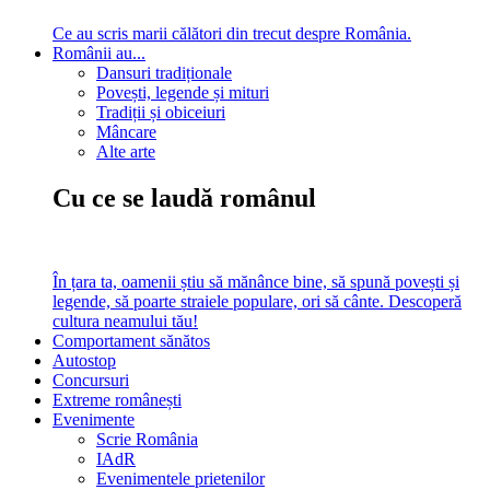
Ce au scris marii călători din trecut despre România.
Românii au...
Dansuri tradiționale
Povești, legende și mituri
Tradiții și obiceiuri
Mâncare
Alte arte
Cu ce se laudă românul
În țara ta, oamenii știu să mănânce bine, să spună povești și
legende, să poarte straiele populare, ori să cânte. Descoperă
cultura neamului tău!
Comportament sănătos
Autostop
Concursuri
Extreme românești
Evenimente
Scrie România
IAdR
Evenimentele prietenilor