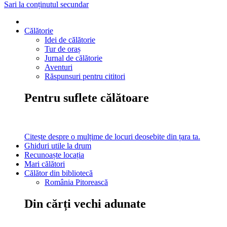
Sari la conținutul secundar
Călătorie
Idei de călătorie
Tur de oraș
Jurnal de călătorie
Aventuri
Răspunsuri pentru cititori
Pentru suflete călătoare
Citește despre o mulțime de locuri deosebite din țara ta.
Ghiduri utile la drum
Recunoaște locația
Mari călători
Călător din bibliotecă
România Pitorească
Din cărți vechi adunate