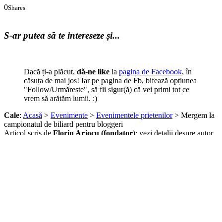
0
Shares
0
0
S-ar putea să te intereseze și...
Dacă ți-a plăcut,
dă-ne like
la
pagina de Facebook
, în
căsuța de mai jos! Iar pe pagina de Fb, bifează opțiunea
"Follow/Urmărește", să fii sigur(ă) că vei primi tot ce
vrem să arătăm lumii. :)
Cale
:
Acasă
>
Evenimente
>
Evenimentele prietenilor
> Mergem la
campionatul de biliard pentru bloggeri
Articol scris de
Florin Arjocu (fondator)
:
vezi detalii despre autor.
Despre Florin Arjocu (fondator)
Periplul meu începea în 2004, an când împreună cu un grup de
portughezi vizitam pentru prima dată
Cheile Nerei
. Am rămas