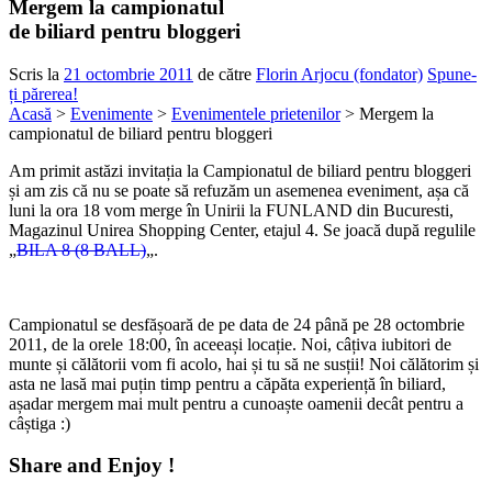
Mergem la campionatul
de biliard pentru bloggeri
Scris la
21 octombrie 2011
de către
Florin Arjocu (fondator)
Spune-
ți părerea!
Acasă
>
Evenimente
>
Evenimentele prietenilor
> Mergem la
campionatul de biliard pentru bloggeri
Am primit astăzi invitația la Campionatul de biliard pentru bloggeri
și am zis că nu se poate să refuzăm un asemenea eveniment, așa că
luni la ora 18 vom merge în Unirii la FUNLAND din Bucuresti,
Magazinul Unirea Shopping Center, etajul 4. Se joacă după regulile
„
BILA 8 (8 BALL)
„.
Campionatul se desfășoară de pe data de 24 până pe 28 octombrie
2011, de la orele 18:00, în aceeași locație. Noi, câțiva iubitori de
munte și călătorii vom fi acolo, hai și tu să ne susții! Noi călătorim și
asta ne lasă mai puțin timp pentru a căpăta experiență în biliard,
așadar mergem mai mult pentru a cunoaște oamenii decât pentru a
câștiga :)
Share and Enjoy !