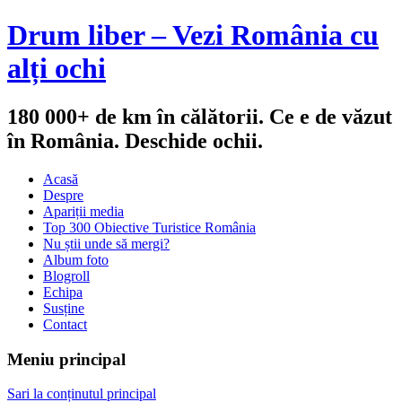
Drum liber – Vezi România cu
alți ochi
180 000+ de km în călătorii. Ce e de văzut
în România. Deschide ochii.
Acasă
Despre
Apariții media
Top 300 Obiective Turistice România
Nu știi unde să mergi?
Album foto
Blogroll
Echipa
Susține
Contact
Meniu principal
Sari la conținutul principal