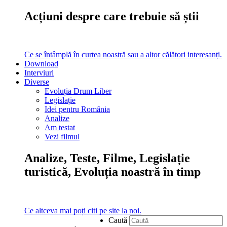
Acțiuni despre care trebuie să știi
Ce se întâmplă în curtea noastră sau a altor călători interesanți.
Download
Interviuri
Diverse
Evoluția Drum Liber
Legislație
Idei pentru România
Analize
Am testat
Vezi filmul
Analize, Teste, Filme, Legislație
turistică, Evoluția noastră în timp
Ce altceva mai poți citi pe site la noi.
Caută