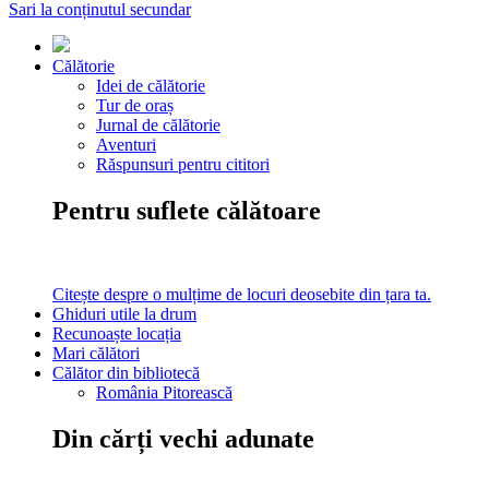
Sari la conținutul secundar
Călătorie
Idei de călătorie
Tur de oraș
Jurnal de călătorie
Aventuri
Răspunsuri pentru cititori
Pentru suflete călătoare
Citește despre o mulțime de locuri deosebite din țara ta.
Ghiduri utile la drum
Recunoaște locația
Mari călători
Călător din bibliotecă
România Pitorească
Din cărți vechi adunate