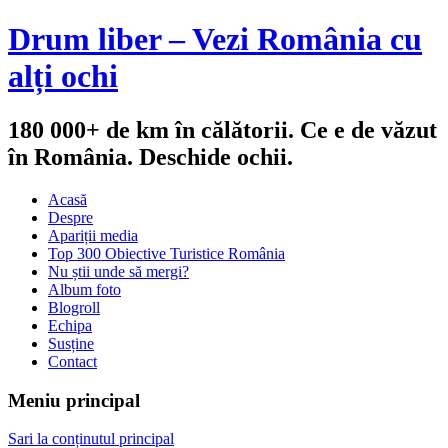
Drum liber – Vezi România cu
alți ochi
180 000+ de km în călătorii. Ce e de văzut
în România. Deschide ochii.
Acasă
Despre
Apariții media
Top 300 Obiective Turistice România
Nu știi unde să mergi?
Album foto
Blogroll
Echipa
Susține
Contact
Meniu principal
Sari la conținutul principal