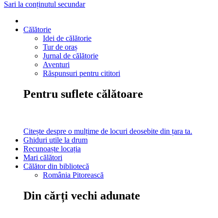
Sari la conținutul secundar
Călătorie
Idei de călătorie
Tur de oraș
Jurnal de călătorie
Aventuri
Răspunsuri pentru cititori
Pentru suflete călătoare
Citește despre o mulțime de locuri deosebite din țara ta.
Ghiduri utile la drum
Recunoaște locația
Mari călători
Călător din bibliotecă
România Pitorească
Din cărți vechi adunate