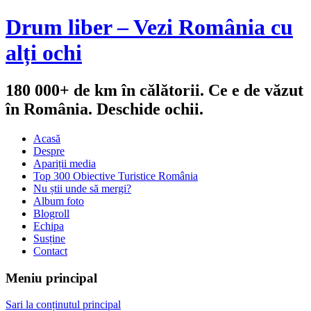
Drum liber – Vezi România cu
alți ochi
180 000+ de km în călătorii. Ce e de văzut
în România. Deschide ochii.
Acasă
Despre
Apariții media
Top 300 Obiective Turistice România
Nu știi unde să mergi?
Album foto
Blogroll
Echipa
Susține
Contact
Meniu principal
Sari la conținutul principal