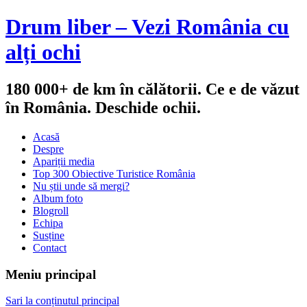
Drum liber – Vezi România cu
alți ochi
180 000+ de km în călătorii. Ce e de văzut
în România. Deschide ochii.
Acasă
Despre
Apariții media
Top 300 Obiective Turistice România
Nu știi unde să mergi?
Album foto
Blogroll
Echipa
Susține
Contact
Meniu principal
Sari la conținutul principal