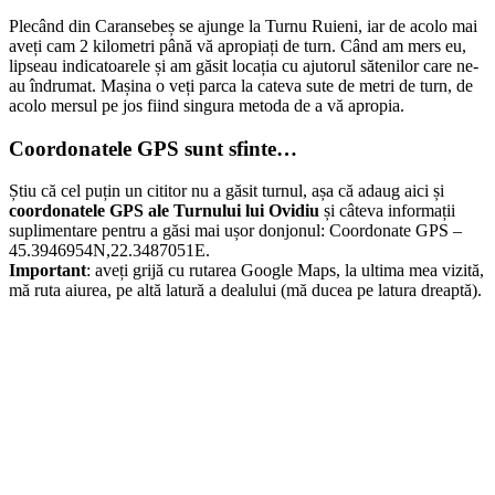
Plecând din Caransebeș se ajunge la Turnu Ruieni, iar de acolo mai
aveți cam 2 kilometri până vă apropiați de turn. Când am mers eu,
lipseau indicatoarele și am găsit locația cu ajutorul sătenilor care ne-
au îndrumat. Mașina o veți parca la cateva sute de metri de turn, de
acolo mersul pe jos fiind singura metoda de a vă apropia.
Coordonatele GPS sunt sfinte…
Știu că cel puțin un cititor nu a găsit turnul, așa că adaug aici și
coordonatele GPS ale Turnului lui Ovidiu
și câteva informații
suplimentare pentru a găsi mai ușor donjonul: Coordonate GPS –
45.3946954N,22.3487051E.
Important
: aveți grijă cu rutarea Google Maps, la ultima mea vizită,
mă ruta aiurea, pe altă latură a dealului (mă ducea pe latura dreaptă).
Ar trebui să ocoliți cumva prin stânga turnul (indicații relative, față
de cum ați vedea turnul, de jos), apoi veți trece pe jos un deal mai
mic, pe drum de țară prea rău pentru a putea fi parcurs cu mașina).
Veți trece pe jos și pe lângă un turn-releu de telefonie GSM, dacă îl
vedeți e clar că și donjonul este aproape.
Peisajul este superb, mai ales pe asfințit sau răsărit, nu degeaba
străbunii noștri au ales acest loc pentru un turn de observare. Locul
oferă o priveliște deosebită asupra întregii zone a Caransebeșului și
câmpiei dimprejur, iar lacul de acumulare, în oră de seară, reflectă