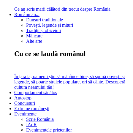
Ce au scris marii călători din trecut despre România.
Românii au...
Dansuri tradiționale
Povești, legende și mituri
Tradiții și obiceiuri
Mâncare
Alte arte
Cu ce se laudă românul
În țara ta, oamenii știu să mănânce bine, să spună povești și
legende, să poarte straiele populare, ori să cânte. Descoperă
cultura neamului tău!
Comportament sănătos
Autostop
Concursuri
Extreme românești
Evenimente
Scrie România
IAdR
Evenimentele prietenilor