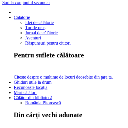
Sari la conținutul secundar
Călătorie
Idei de călătorie
Tur de oraș
Jurnal de călătorie
Aventuri
Răspunsuri pentru cititori
Pentru suflete călătoare
Citește despre o mulțime de locuri deosebite din țara ta.
Ghiduri utile la drum
Recunoaște locația
Mari călători
Călător din bibliotecă
România Pitorească
Din cărți vechi adunate