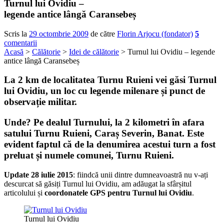
Turnul lui Ovidiu –
legende antice lângă Caransebeș
Scris la
29 octombrie 2009
de către
Florin Arjocu (fondator)
5
comentarii
Acasă
>
Călătorie
>
Idei de călătorie
> Turnul lui Ovidiu – legende
antice lângă Caransebeș
La 2 km de localitatea Turnu Ruieni vei găsi
Turnul
lui Ovidiu
, un loc cu legende milenare și punct de
observație militar.
Unde? Pe dealul Turnului, la 2 kilometri în afara
satului Turnu Ruieni, Caraș Severin, Banat. Este
evident faptul că de la denumirea acestui turn a fost
preluat și numele comunei, Turnu Ruieni.
Update 28 iulie 2015
: fiindcă unii dintre dumneavoastră nu v-ați
descurcat să găsiți Turnul lui Ovidiu, am adăugat la sfârșitul
articolului și
coordonatele GPS pentru Turnul lui Ovidiu
.
Turnul lui Ovidiu