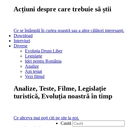
Acțiuni despre care trebuie să știi
Ce se întâmplă în curtea noastră sau a altor călători interesanți.
Download
Interviuri
Diverse
Evoluția Drum Liber
Legislație
Idei pentru România
Analize
Am testat
Vezi filmul
Analize, Teste, Filme, Legislație
turistică, Evoluția noastră în timp
Ce altceva mai poți citi pe site la noi.
Caută