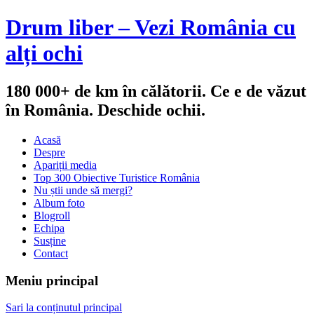
Drum liber – Vezi România cu
alți ochi
180 000+ de km în călătorii. Ce e de văzut
în România. Deschide ochii.
Acasă
Despre
Apariții media
Top 300 Obiective Turistice România
Nu știi unde să mergi?
Album foto
Blogroll
Echipa
Susține
Contact
Meniu principal
Sari la conținutul principal