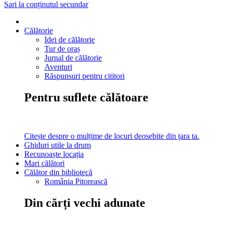
Sari la conținutul secundar
Călătorie
Idei de călătorie
Tur de oraș
Jurnal de călătorie
Aventuri
Răspunsuri pentru cititori
Pentru suflete călătoare
Citește despre o mulțime de locuri deosebite din țara ta.
Ghiduri utile la drum
Recunoaște locația
Mari călători
Călător din bibliotecă
România Pitorească
Din cărți vechi adunate