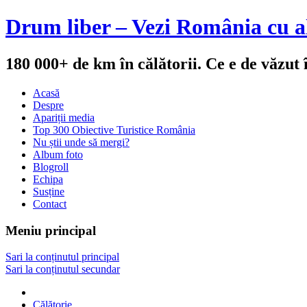
Drum liber – Vezi România cu al
180 000+ de km în călătorii. Ce e de văzut
Acasă
Despre
Apariții media
Top 300 Obiective Turistice România
Nu știi unde să mergi?
Album foto
Blogroll
Echipa
Susține
Contact
Meniu principal
Sari la conținutul principal
Sari la conținutul secundar
Călătorie