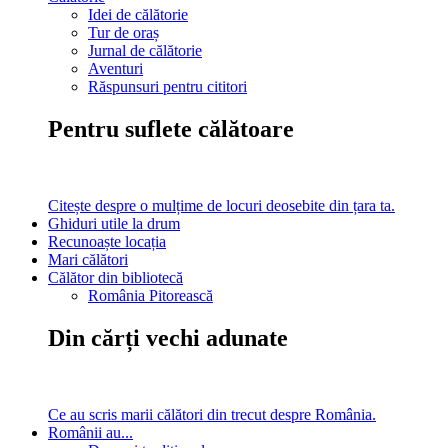
Idei de călătorie
Tur de oraș
Jurnal de călătorie
Aventuri
Răspunsuri pentru cititori
Pentru suflete călătoare
Citește despre o mulțime de locuri deosebite din țara ta.
Ghiduri utile la drum
Recunoaște locația
Mari călători
Călător din bibliotecă
România Pitorească
Din cărți vechi adunate
Ce au scris marii călători din trecut despre România.
Românii au...