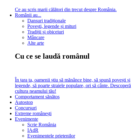
Ce au scris marii călători din trecut despre România.
Românii au...
Dansuri tradiționale
Povești, legende și mituri
Tradiții și obiceiuri
Mâncare
Alte arte
Cu ce se laudă românul
În țara ta, oamenii știu să mănânce bine, să spună povești și
legende, să poarte straiele populare, ori să cânte. Descoperă
cultura neamului tău!
Comportament sănătos
Autostop
Concursuri
Extreme românești
Evenimente
Scrie România
IAdR
Evenimentele prietenilor