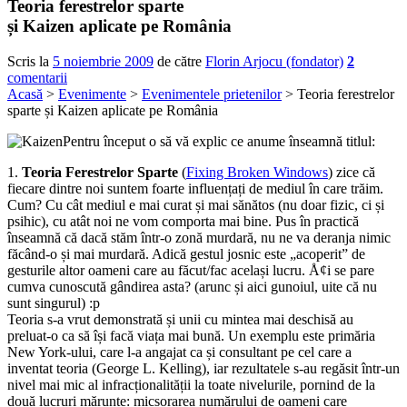
Teoria ferestrelor sparte
și Kaizen aplicate pe România
Scris la
5 noiembrie 2009
de către
Florin Arjocu (fondator)
2
comentarii
Acasă
>
Evenimente
>
Evenimentele prietenilor
> Teoria ferestrelor
sparte și Kaizen aplicate pe România
Pentru început o să vă explic ce anume înseamnă titlul:
1.
Teoria Ferestrelor Sparte
(
Fixing Broken Windows
) zice că
fiecare dintre noi suntem foarte influențați de mediul în care trăim.
Cum? Cu cât mediul e mai curat și mai sănătos (nu doar fizic, ci și
psihic), cu atât noi ne vom comporta mai bine. Pus în practică
înseamnă că dacă stăm într-o zonă murdară, nu ne va deranja nimic
făcând-o și mai murdară. Adică gestul josnic este „acoperit” de
gesturile altor oameni care au făcut/fac același lucru. Å¢i se pare
cumva cunoscută gândirea asta? (arunc și aici gunoiul, uite că nu
sunt singurul) :p
Teoria s-a vrut demonstrată și unii cu mintea mai deschisă au
preluat-o ca să își facă viața mai bună. Un exemplu este primăria
New York-ului, care l-a angajat ca și consultant pe cel care a
inventat teoria (George L. Kelling), iar rezultatele s-au regăsit într-un
nivel mai mic al infracționalității la toate nivelurile, pornind de la
două lucruri mărunte: micșorarea numărului de oameni care