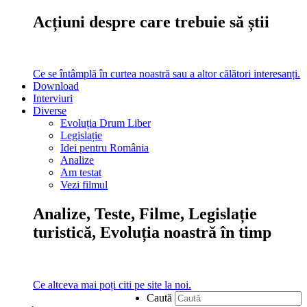
Acțiuni despre care trebuie să știi
Ce se întâmplă în curtea noastră sau a altor călători interesanți.
Download
Interviuri
Diverse
Evoluția Drum Liber
Legislație
Idei pentru România
Analize
Am testat
Vezi filmul
Analize, Teste, Filme, Legislație
turistică, Evoluția noastră în timp
Ce altceva mai poți citi pe site la noi.
Caută