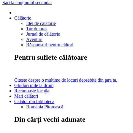
Sari la conținutul secundar
Călătorie
Idei de călătorie
Tur de oraș
Jurnal de călătorie
Aventuri
Răspunsuri pentru cititori
Pentru suflete călătoare
Citește despre o mulțime de locuri deosebite din țara ta.
Ghiduri utile la drum
Recunoaște locația
Mari călători
Călător din bibliotecă
România Pitorească
Din cărți vechi adunate