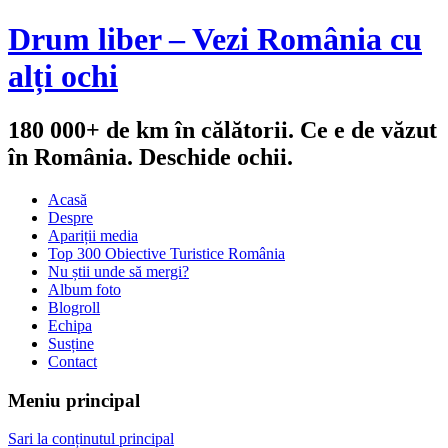
Drum liber – Vezi România cu
alți ochi
180 000+ de km în călătorii. Ce e de văzut
în România. Deschide ochii.
Acasă
Despre
Apariții media
Top 300 Obiective Turistice România
Nu știi unde să mergi?
Album foto
Blogroll
Echipa
Susține
Contact
Meniu principal
Sari la conținutul principal