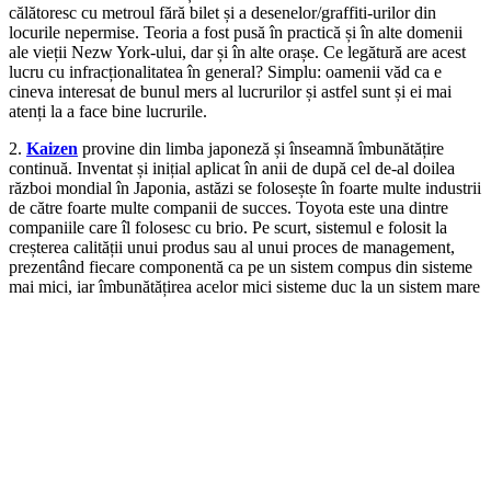
călătoresc cu metroul fără bilet și a desenelor/graffiti-urilor din
locurile nepermise. Teoria a fost pusă în practică și în alte domenii
ale vieții Nezw York-ului, dar și în alte orașe. Ce legătură are acest
lucru cu infracționalitatea în general? Simplu: oamenii văd ca e
cineva interesat de bunul mers al lucrurilor și astfel sunt și ei mai
atenți la a face bine lucrurile.
2.
Kaizen
provine din limba japoneză și înseamnă îmbunătățire
continuă. Inventat și inițial aplicat în anii de după cel de-al doilea
război mondial în Japonia, astăzi se folosește în foarte multe industrii
de către foarte multe companii de succes. Toyota este una dintre
companiile care îl folosesc cu brio. Pe scurt, sistemul e folosit la
creșterea calității unui produs sau al unui proces de management,
prezentând fiecare componentă ca pe un sistem compus din sisteme
mai mici, iar îmbunătățirea acelor mici sisteme duc la un sistem mare
mai bun. Destul de logic.
Cele două teorii au părți comune și se completează unul pe celălalt.
Practic demonstrează că pornind de la lucrurile mărunte poți ajunge
să aduci un mare plus de calitate vieții tale.
Ce legătură au cele 2 teorii/sisteme cu România?
Dacă rămân pe hârtie (sau pe această pagină), nu au, dar noi putem
face mai mult de atât.