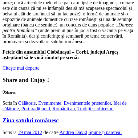
poze; dacă articolele mele vi se par cam lipsite de imagine și culoare
este din cauză că mi se întâmplă des să mă acapareze spectacolul și
peisajul atât de tare încât să nu fac poze), o fermă de animale și o
expoziție de animale domestice cu rase românești și una de semințe
originare (banca de semințe), un concurs de dans popular:
„Dansez
pentru România”
(unde premiul pus în joc a fost o vacanță pe viață
în România), dar și conferințe și seminarii pe tema conservării,
promovării și dezvoltării satului românesc.
Fetele din ansamblul Ciobănașul – Corbi, județul Argeș
așteptând să le vină rândul pe scenă:
Citește mai departe
→
Share and Enjoy !
0
Shares
0
0
Scris în
Călătorie
,
Evenimente
,
Evenimentele prietenilor
,
Idei de
călătorie
,
Port tradițional
,
Românii au
,
Tradiții și obiceiuri
.
Ziua satului românesc
Scris la
19 mai 2012
de către
Andrea David
Spune-ți părerea!