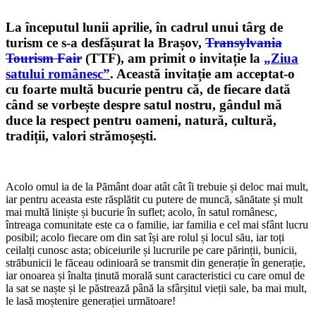
La începutul lunii aprilie, în cadrul unui târg de
turism ce s-a desfășurat la Brașov,
Transylvania
Tourism Fair
(TTF), am primit o invitație la
„Ziua
satului românesc”
. Această invitație am acceptat-o
cu foarte multă bucurie pentru că, de fiecare dată
când se vorbește despre satul nostru, gândul mă
duce la respect pentru oameni, natură, cultură,
tradiții, valori strămoșești.
Acolo omul ia de la Pământ doar atât cât îi trebuie și deloc mai mult,
iar pentru aceasta este răsplătit cu putere de muncă, sănătate și mult
mai multă liniște și bucurie în suflet; acolo, în satul românesc,
întreaga comunitate este ca o familie, iar familia e cel mai sfânt lucru
posibil; acolo fiecare om din sat își are rolul și locul său, iar toți
ceilalți cunosc asta; obiceiurile și lucrurile pe care părinții, bunicii,
străbunicii le făceau odinioară se transmit din generație în generație,
iar onoarea și înalta ținută morală sunt caracteristici cu care omul de
la sat se naște și le păstrează până la sfârșitul vieții sale, ba mai mult,
le lasă moștenire generației următoare!