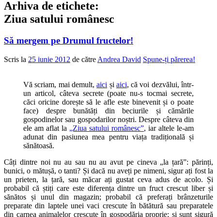
Arhiva de etichete:
Ziua satului românesc
Să mergem pe Drumul fructelor!
Scris la
25 iunie 2012
de către
Andrea David
Spune-ți părerea!
Vă scriam, mai demult,
aici
și
aici
, că voi dezvălui, într-
un articol, câteva secrete (poate nu-s tocmai secrete,
căci oricine dorește să le afle este binevenit și o poate
face) despre bunătăți din beciurile și cămările
gospodinelor sau gospodarilor noștri. Despre câteva din
ele am aflat la
„Ziua satului românesc”
, iar altele le-am
adunat din pasiunea mea pentru viața tradițională și
sănătoasă.
Câți dintre noi nu au sau nu au avut pe cineva „la țară”: părinți,
bunici, o mătușă, o tanti? Și dacă nu aveți pe nimeni, sigur ați fost la
un prieten, la țară, sau măcar ați gustat ceva adus de acolo. Și
probabil că știți care este diferența dintre un fruct crescut liber și
sănătos și unul din magazin; probabil că preferați brânzeturile
preparate din laptele unei vaci crescute în bătătură sau preparatele
din carnea animalelor crescute în gospodăria proprie; și sunt sigură