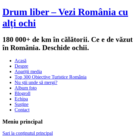
Drum liber – Vezi România cu
alți ochi
180 000+ de km în călătorii. Ce e de văzut
în România. Deschide ochii.
Acasă
Despre
Apariții media
Top 300 Obiective Turistice România
Nu știi unde să mergi?
Album foto
Blogroll
Echipa
Susține
Contact
Meniu principal
Sari la conținutul principal