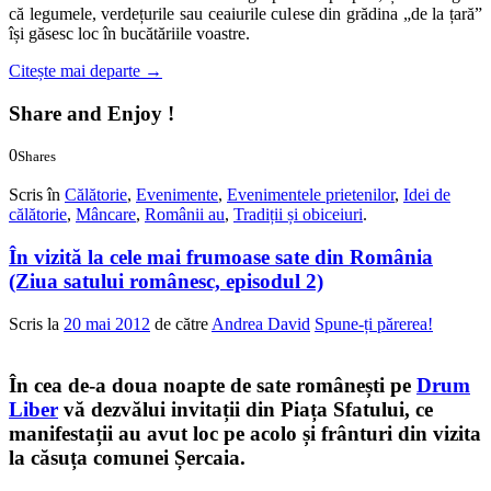
că legumele, verdețurile sau ceaiurile culese din grădina „de la țară”
își găsesc loc în bucătăriile voastre.
Citește mai departe
→
Share and Enjoy !
0
Shares
0
0
Scris în
Călătorie
,
Evenimente
,
Evenimentele prietenilor
,
Idei de
călătorie
,
Mâncare
,
Românii au
,
Tradiții și obiceiuri
.
În vizită la cele mai frumoase sate din România
(Ziua satului românesc, episodul 2)
Scris la
20 mai 2012
de către
Andrea David
Spune-ți părerea!
În cea de-a doua noapte de sate românești pe
Drum
Liber
vă dezvălui invitații din Piața Sfatului, ce
manifestații au avut loc pe acolo și frânturi din vizita
la căsuța comunei Șercaia.