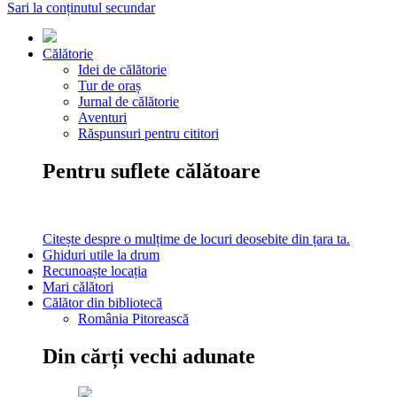
Sari la conținutul secundar
Călătorie
Idei de călătorie
Tur de oraș
Jurnal de călătorie
Aventuri
Răspunsuri pentru cititori
Pentru suflete călătoare
Citește despre o mulțime de locuri deosebite din țara ta.
Ghiduri utile la drum
Recunoaște locația
Mari călători
Călător din bibliotecă
România Pitorească
Din cărți vechi adunate