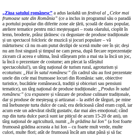
„Ziua satului românesc”
a adus laolaltă un
festival al „Celor mai
frumoase sate din România”
(ce a inclus in programul său o paradă
a portului popular din diferite zone ale țării, școală de dans popular,
ateliere tematice pentru mici meșteșugari – roata olarului, cioplit în
lemn, broderie, prânz țărănesc cu degustare de produse tradiționale
și un spectacol folcloric de muzică și jocuri populare – vă
mărturisesc că nu m-am putut dezlipi de scenă multe ore în șir; deși
nu am fost singură și timpul ne cam presa, după fiecare reprezentație
ziceam că aceea e ultima, însă sfârșeam prin a mai sta la încă un joc,
la încă o prezentare de costume; am plecat la sfârșitul
spectacolului!), un târg național de turism rural, agroturism și
ecoturism:
„Hai în satul românesc”
(în cadrul său au fost prezentate
unele din cele mai frumoase locuri din România: sate, obiective
turistice, bucătărie românească, tradiții și obiceiuri sau pensiuni
tematice), un târg național de produse tradiționale:
„Produs în satul
românesc”
(cu expunere și vânzare de produse culinare tradițonale,
dar și produse de meșteșug și artizanat – la astfel de târguri, pe mine
mă înebunește turta dulce de casă; era delicioasă când eram copil, iar
acum este un adevărat răsfăț gustativ, dar mai ales emoțional; când
rup din turta dulce parcă sunt iar piticul de acum 15-20 de ani), un
târg național de agricultură, numit
„În grădina lui Ion”
(a fost foarte
frumoasă grădina aceasta a lui Ion – cu foarte mult verde, multe
culori, multe flori; atât de frumoasă încât am uitat până și să fac