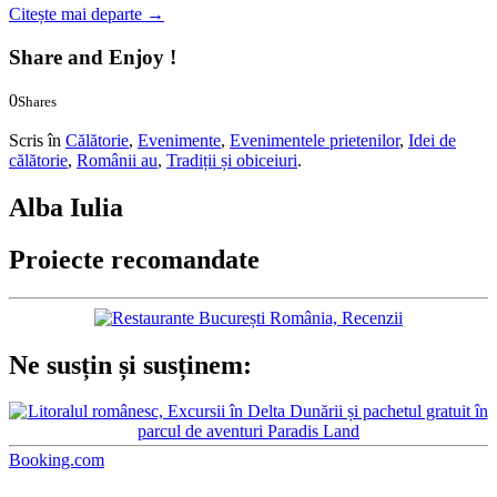
Citește mai departe
→
Share and Enjoy !
0
Shares
0
0
Scris în
Călătorie
,
Evenimente
,
Evenimentele prietenilor
,
Idei de
călătorie
,
Românii au
,
Tradiții și obiceiuri
.
Alba Iulia
Proiecte recomandate
Ne susțin și susținem:
Booking.com