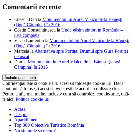
Comentarii recente
Enescu Dan
la
Monumentul lui Aurel Vlaicu de la Bănești
(lângă Câmpina) în 2016
Costin Constantinescu
la
Unde găsim zimbri în România –
lista completă
Visan Laurentiu
la
Monumentul lui Aurel Vlaicu de la Bănești
(lângă Câmpina) în 2016
Marcela
la
Alternativa spre Portița: Drumul spre Gura Portiței
pe uscat
Dan
la
Monumentul lui Aurel Vlaicu de la Bănești (lângă
Câmpina) în 2016
Confidențialitate și cookie-uri: acest sit folosește cookie-uri. Dacă
continui să folosești acest sit web, ești de acord cu utilizarea lor.
Pentru a afla mai multe, inclusiv cum să controlezi cookie-urile, uită-
te aici:
Politică cookie-uri
Acasă
Despre
Apariții media
Top 300 Obiective Turistice România
Nu știi unde să mergi?