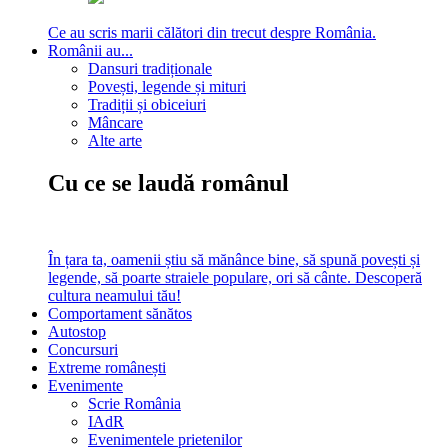
Ce au scris marii călători din trecut despre România.
Românii au...
Dansuri tradiționale
Povești, legende și mituri
Tradiții și obiceiuri
Mâncare
Alte arte
Cu ce se laudă românul
În țara ta, oamenii știu să mănânce bine, să spună povești și
legende, să poarte straiele populare, ori să cânte. Descoperă
cultura neamului tău!
Comportament sănătos
Autostop
Concursuri
Extreme românești
Evenimente
Scrie România
IAdR
Evenimentele prietenilor