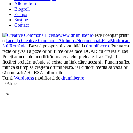
Album foto
Blogroll
Echipa
Susține
Contact
www.drumliber.ro
este licenţiat printr-
o
Licenţă Creative Commons Atribuire-Necomercial-FărăModificări
3.0 România
. Bazată pe opera disponibilă la
drumliber.ro
. Preluarea
textelor şi/sau a pozelor ori filmelor se face DOAR cu citarea sursei.
Puteţi aduce mici modificări materialelor preluate. La sfârşitul
fiecărei preluări trebuie să existe un link către acest sit. Punem suflet,
muncă și timp să creștem drumliber.ro, iar cititorii merită să vadă ori
să contrazică SURSA informației.
Temă
Wordpress
modificată de
drumliber.ro
0
Shares
0