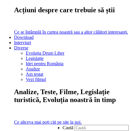
Acțiuni despre care trebuie să știi
Ce se întâmplă în curtea noastră sau a altor călători interesanți.
Download
Interviuri
Diverse
Evoluția Drum Liber
Legislație
Idei pentru România
Analize
Am testat
Vezi filmul
Analize, Teste, Filme, Legislație
turistică, Evoluția noastră în timp
Ce altceva mai poți citi pe site la noi.
Caută