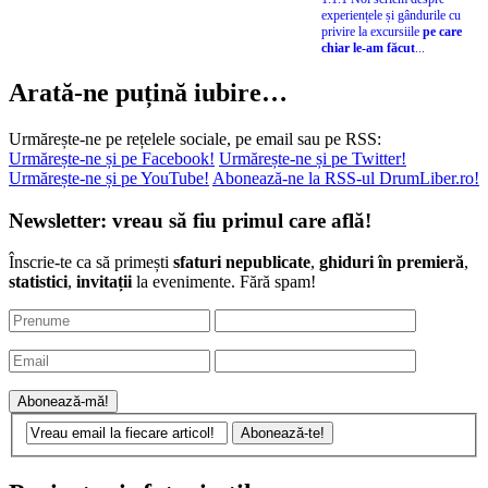
experiențele și gândurile cu
privire la excursiile
pe care
chiar le-am făcut
...
Arată-ne puțină iubire…
Urmărește-ne pe rețelele sociale, pe email sau pe RSS:
Urmărește-ne și pe Facebook!
Urmărește-ne și pe Twitter!
Urmărește-ne și pe YouTube!
Abonează-ne la RSS-ul DrumLiber.ro!
Newsletter: vreau să fiu primul care află!
Înscrie-te ca să primești
sfaturi nepublicate
,
ghiduri în premieră
,
statistici
,
invitații
la evenimente. Fără spam!