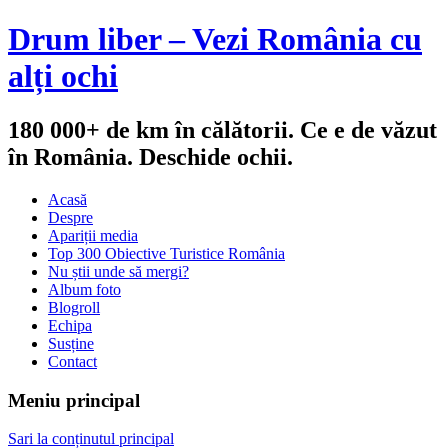
Drum liber – Vezi România cu
alți ochi
180 000+ de km în călătorii. Ce e de văzut
în România. Deschide ochii.
Acasă
Despre
Apariții media
Top 300 Obiective Turistice România
Nu știi unde să mergi?
Album foto
Blogroll
Echipa
Susține
Contact
Meniu principal
Sari la conținutul principal