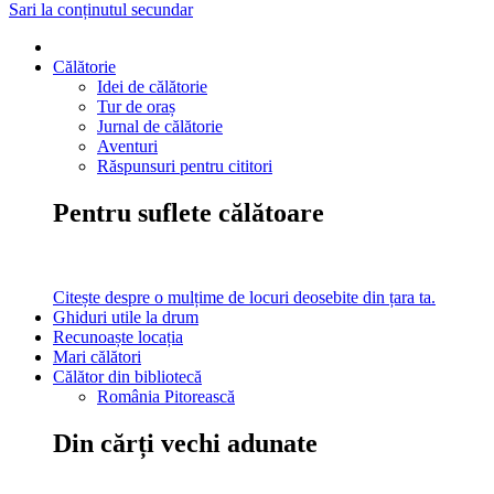
Sari la conținutul secundar
Călătorie
Idei de călătorie
Tur de oraș
Jurnal de călătorie
Aventuri
Răspunsuri pentru cititori
Pentru suflete călătoare
Citește despre o mulțime de locuri deosebite din țara ta.
Ghiduri utile la drum
Recunoaște locația
Mari călători
Călător din bibliotecă
România Pitorească
Din cărți vechi adunate