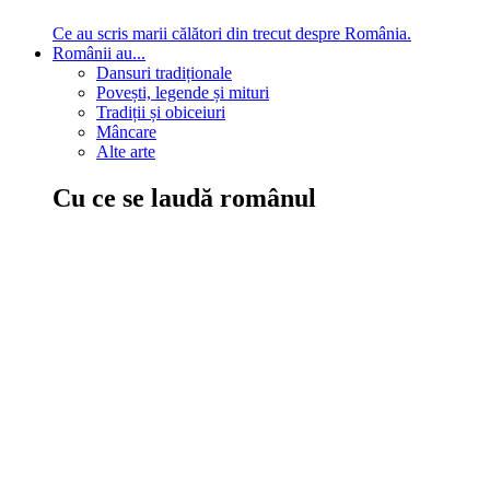
Ce au scris marii călători din trecut despre România.
Românii au...
Dansuri tradiționale
Povești, legende și mituri
Tradiții și obiceiuri
Mâncare
Alte arte
Cu ce se laudă românul
În țara ta, oamenii știu să mănânce bine, să spună povești și
legende, să poarte straiele populare, ori să cânte. Descoperă
cultura neamului tău!
Comportament sănătos
Autostop
Concursuri
Extreme românești
Evenimente
Scrie România
IAdR
Evenimentele prietenilor