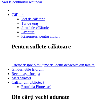
Sari la conținutul secundar
Călătorie
Idei de călătorie
Tur de oraș
Jurnal de călătorie
Aventuri
Răspunsuri pentru cititori
Pentru suflete călătoare
Citește despre o mulțime de locuri deosebite din țara ta.
Ghiduri utile la drum
Recunoaște locația
Mari călători
Călător din bibliotecă
România Pitorească
Din cărți vechi adunate