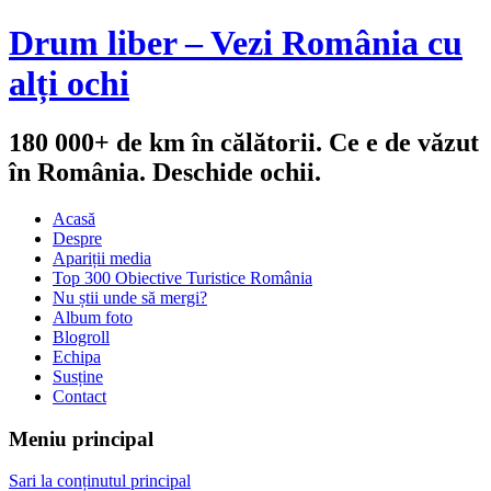
Drum liber – Vezi România cu
alți ochi
180 000+ de km în călătorii. Ce e de văzut
în România. Deschide ochii.
Acasă
Despre
Apariții media
Top 300 Obiective Turistice România
Nu știi unde să mergi?
Album foto
Blogroll
Echipa
Susține
Contact
Meniu principal
Sari la conținutul principal