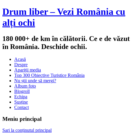
Drum liber – Vezi România cu
alți ochi
180 000+ de km în călătorii. Ce e de văzut
în România. Deschide ochii.
Acasă
Despre
Apariții media
Top 300 Obiective Turistice România
Nu știi unde să mergi?
Album foto
Blogroll
Echipa
Susține
Contact
Meniu principal
Sari la conținutul principal