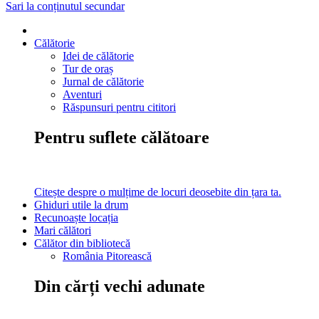
Sari la conținutul secundar
Călătorie
Idei de călătorie
Tur de oraș
Jurnal de călătorie
Aventuri
Răspunsuri pentru cititori
Pentru suflete călătoare
Citește despre o mulțime de locuri deosebite din țara ta.
Ghiduri utile la drum
Recunoaște locația
Mari călători
Călător din bibliotecă
România Pitorească
Din cărți vechi adunate