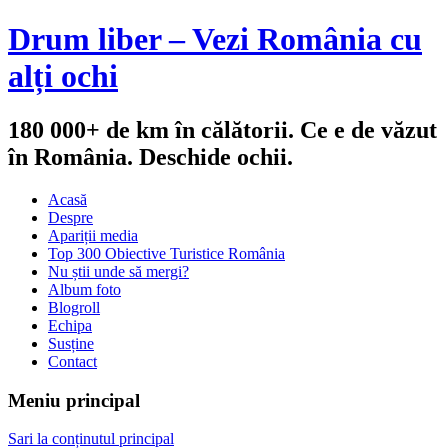
Drum liber – Vezi România cu
alți ochi
180 000+ de km în călătorii. Ce e de văzut
în România. Deschide ochii.
Acasă
Despre
Apariții media
Top 300 Obiective Turistice România
Nu știi unde să mergi?
Album foto
Blogroll
Echipa
Susține
Contact
Meniu principal
Sari la conținutul principal