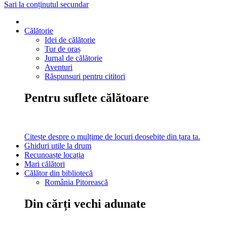
Sari la conținutul secundar
Călătorie
Idei de călătorie
Tur de oraș
Jurnal de călătorie
Aventuri
Răspunsuri pentru cititori
Pentru suflete călătoare
Citește despre o mulțime de locuri deosebite din țara ta.
Ghiduri utile la drum
Recunoaște locația
Mari călători
Călător din bibliotecă
România Pitorească
Din cărți vechi adunate