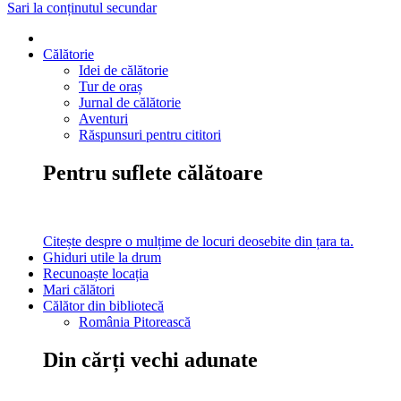
Sari la conținutul secundar
Călătorie
Idei de călătorie
Tur de oraș
Jurnal de călătorie
Aventuri
Răspunsuri pentru cititori
Pentru suflete călătoare
Citește despre o mulțime de locuri deosebite din țara ta.
Ghiduri utile la drum
Recunoaște locația
Mari călători
Călător din bibliotecă
România Pitorească
Din cărți vechi adunate