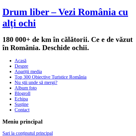
Drum liber – Vezi România cu
alți ochi
180 000+ de km în călătorii. Ce e de văzut
în România. Deschide ochii.
Acasă
Despre
Apariții media
Top 300 Obiective Turistice România
Nu știi unde să mergi?
Album foto
Blogroll
Echipa
Susține
Contact
Meniu principal
Sari la conținutul principal